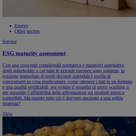
Energy
Other sectors
Service
ESG maturity assessment
Con una crescente complessità normativa e maggiori aspettative
degli stakeholder a cui tutte le aziende europee sono soggette, la
reazione immediata di molti decisori aziendali è quella di
concentrarsi su cosa rendicontare, come ottenere i dati in un formato
e una qualità verificabili, per evitare il sospetto di green washing o
per garantire l’affidabilità delle affermazioni sui prodotti green o
sostenibili. Ma quanto tutto ciò è davvero ancorato a una solida
strategia?
View