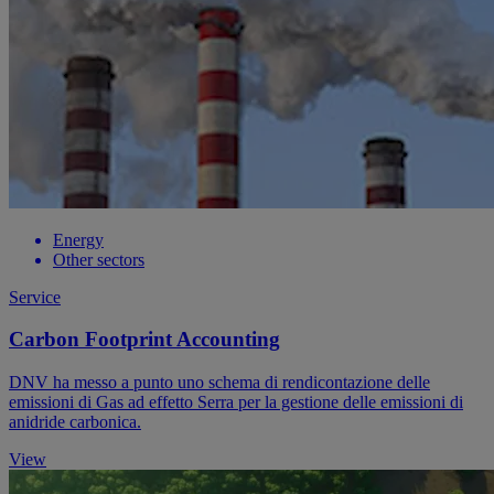
Energy
Other sectors
Service
Carbon Footprint Accounting
DNV ha messo a punto uno schema di rendicontazione delle
emissioni di Gas ad effetto Serra per la gestione delle emissioni di
anidride carbonica.
View