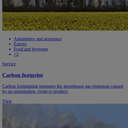
Automotive and aerospace
Energy
Food and beverage
+2
Service
Carbon footprint
​Carbon footprinting measures the greenhouse gas emissions caused
by an organisation, event or product.
View