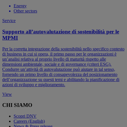
Energy
Other sectors
Service
Supporto all’autovalutazione di sostenibilità per le
MPMI
Per la corretta integrazione della sostenibilità nello specifico contesto
di business in cui si opera, il primo passo per le organizzazioni è
un’analisi relativa al proprio livello di maturità rispetto alle
dimensioni ambientale, sociale e di governance (criteri ESG).
Condurre un’attività di autovalutazione può aiutare in tal senso,
fornendo un primo livello di consapevolezza del posizionamento
dell’organizzazione su questi temi e abilitando la pianificazione di
azioni di sviluppo e miglioramento.
View
CHI SIAMO
Scopri DNV
Careers (English)
News & Press release