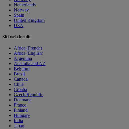
Netherlands
Norway
Spain
United Kingdom
USA
Siti web locali:
Africa (French)
Africa (English)
Argentina
Australia and NZ
Belgium
Brazil
Canada
Chile
Croatia
Czech Republic
Denmark
France
Finland
Hungary
India
Japan