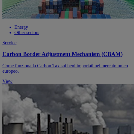
Energy
Other sectors
Service
Carbon Border Adjustment Mechanism (CBAM)
Come funziona la Carbon Tax sui beni importati nel mercato unico
europeo.
View