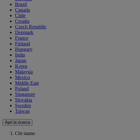
Brazil
Canada
Chile
Croatia
Czech Republic
Denmark
France
Finland
Hungary
India
Japan
Korea
Malaysia
Mexico
Middle East
Poland
Singapore
Slovakia
Sweden
Taiwan
Apri la ricerca
Chi siamo