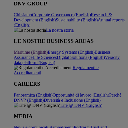
DNV GROUP
Chi siamo
Corporate Governance (English)
Research &
Development (English)
Sustainability (English)
Annual reports
(English)
La nostra storia
LE NOSTRE BUSINESS AREAS
Maritime (English)
Energy Systems (English)
Business
Assurance
Life Sciences
Digital Solutions (English)
Veracity
data platform (English)
Regolamenti e
Accreditamenti
CAREERS
Panoramica (English)
Opportunità di lavoro (English)
Perchè
DNV? (English)
Diversità e Inclusione (English)
Life @ DNV (English)
MEDIA
News e comunicati stampa
Eventi
Podcast: Trust and