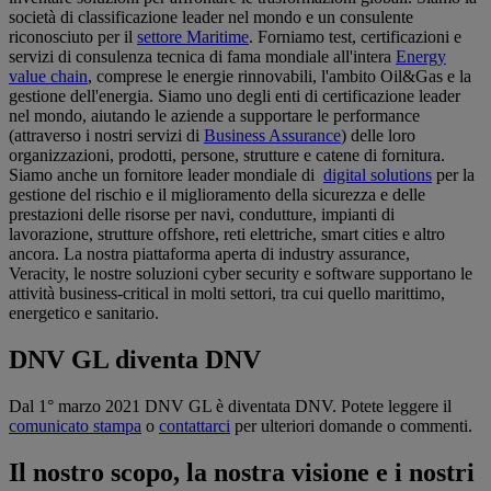
società di classificazione leader nel mondo e un consulente
riconosciuto per il
settore Maritime
. Forniamo test, certificazioni e
servizi di consulenza tecnica di fama mondiale all'intera
Energy
value chain
, comprese le energie rinnovabili, l'ambito Oil&Gas e la
gestione dell'energia. Siamo uno degli enti di certificazione leader
nel mondo, aiutando le aziende a supportare le performance
(attraverso i nostri servizi di
Business Assurance
) delle loro
organizzazioni, prodotti, persone, strutture e catene di fornitura.
Siamo anche un fornitore leader mondiale di
digital solutions
per la
gestione del rischio e il miglioramento della sicurezza e delle
prestazioni delle risorse per navi, condutture, impianti di
lavorazione, strutture offshore, reti elettriche, smart cities e altro
ancora. La nostra piattaforma aperta di industry assurance,
Veracity, le nostre soluzioni cyber security e software supportano le
attività business-critical in molti settori, tra cui quello marittimo,
energetico e sanitario.
DNV GL diventa DNV
Dal 1° marzo 2021 DNV GL è diventata DNV. Potete leggere il
comunicato stampa
o
contattarci
per ulteriori domande o commenti.
Il nostro scopo, la nostra visione e i nostri