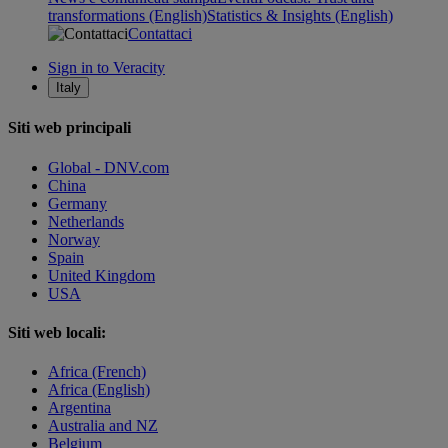
transformations (English)
Statistics & Insights (English)
Contattaci
Sign in to Veracity
Italy
Siti web principali
Global - DNV.com
China
Germany
Netherlands
Norway
Spain
United Kingdom
USA
Siti web locali:
Africa (French)
Africa (English)
Argentina
Australia and NZ
Belgium