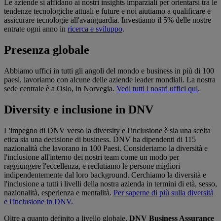
Le aziende si affidano ai nostri insights imparziali per orientarsi tra le
tendenze tecnologiche attuali e future e noi aiutiamo a qualificare e
assicurare tecnologie all'avanguardia. Investiamo il 5% delle nostre
entrate ogni anno in
ricerca e sviluppo
.
Presenza globale
Abbiamo uffici in tutti gli angoli del mondo e business in più di 100
paesi, lavoriamo con alcune delle aziende leader mondiali. La nostra
sede centrale è a Oslo, in Norvegia.
Vedi tutti i nostri uffici qui
.
Diversity e inclusione in DNV
L'impegno di DNV verso la diversity e l'inclusione è sia una scelta
etica sia una decisione di business. DNV ha dipendenti di 115
nazionalità che lavorano in 100 Paesi. Consideriamo la diversità e
l'inclusione all'interno dei nostri team come un modo per
raggiungere l'eccellenza, e reclutiamo le persone migliori
indipendentemente dal loro background. Cerchiamo la diversità e
l'inclusione a tutti i livelli della nostra azienda in termini di età, sesso,
nazionalità, esperienza e mentalità.
Per saperne di più sulla diversità
e l'inclusione in DNV.
Oltre a quanto definito a livello globale,
DNV Business Assurance