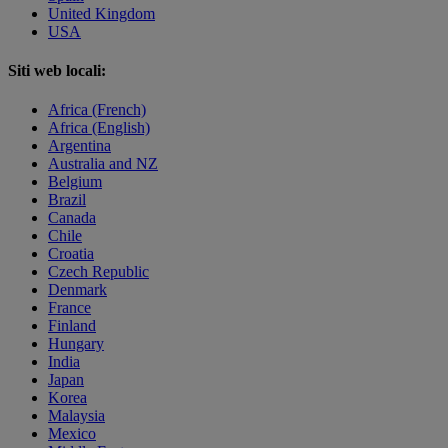
United Kingdom
USA
Siti web locali:
Africa (French)
Africa (English)
Argentina
Australia and NZ
Belgium
Brazil
Canada
Chile
Croatia
Czech Republic
Denmark
France
Finland
Hungary
India
Japan
Korea
Malaysia
Mexico