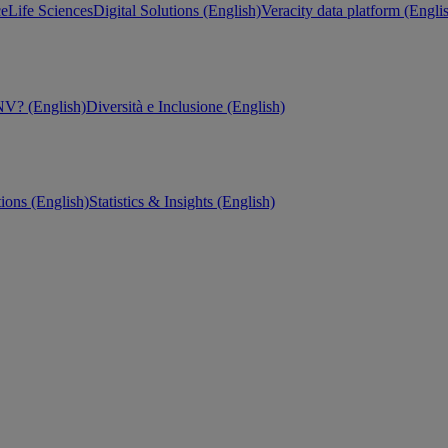
ce
Life Sciences
Digital Solutions (English)
Veracity data platform (Engli
V? (English)
Diversità e Inclusione (English)
tions (English)
Statistics & Insights (English)