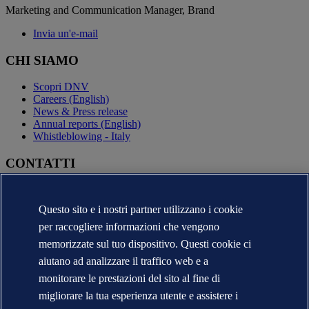
Marketing and Communication Manager, Brand
Invia un'e-mail
CHI SIAMO
Scopri DNV
Careers (English)
News & Press release
Annual reports (English)
Whistleblowing - Italy
CONTATTI
Contatta DNV
Trova i nostri uffici
Questo sito e i nostri partner utilizzano i cookie
Contatti per la stampa
per raccogliere informazioni che vengono
Segnalazioni e Reclami
Cambio Ragione Sociale
memorizzate sul tuo dispositivo. Questi cookie ci
indirizzo posta certificata
aiutano ad analizzare il traffico web e a
Veracity (English)
monitorare le prestazioni del sito al fine di
Informativa sulla privacy
migliorare la tua esperienza utente e assistere i
Condizioni d'uso