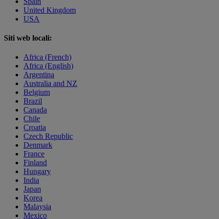
Spain
United Kingdom
USA
Siti web locali:
Africa (French)
Africa (English)
Argentina
Australia and NZ
Belgium
Brazil
Canada
Chile
Croatia
Czech Republic
Denmark
France
Finland
Hungary
India
Japan
Korea
Malaysia
Mexico