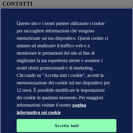
CONTATTI
Contatta DNV
Trova i nostri uffici
Questo sito e i nostri partner utilizzano i cookie
Contatti per la stampa
per raccogliere informazioni che vengono
Segnalazioni e Reclami
Cambio Ragione Sociale
memorizzate sul tuo dispositivo. Questi cookie ci
indirizzo posta certificata
aiutano ad analizzare il traffico web e a
Veracity (English)
monitorare le prestazioni del sito al fine di
Informativa sulla privacy
migliorare la tua esperienza utente e assistere i
Condizioni d'uso
nostri sforzi promozionali e di marketing.
Copyright © DNV 2026
DNV* in Italia - Ragioni Sociali e Partite I.V.A.
Cliccando su "Accetta tutti i cookie", accetti la
Informazioni sui cookies
memorizzazione dei cookie sul tuo dispositivo per
12 mesi. È possibile modificare le impostazioni
dei cookie in qualsiasi momento. Per maggiori
informazioni visitate il nostro
pagina
informativa sui cookie
Accetta tutti