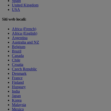
Spain
United Kingdom
USA
Siti web locali:
Africa (French)
Africa (English)
Argentina
Australia and NZ
Belgium
Brazil
Canada
Chile
Croatia
Czech Republic
Denmark
France
Finland
Hungary
India
Japan
Korea
Malaysia
Mexico