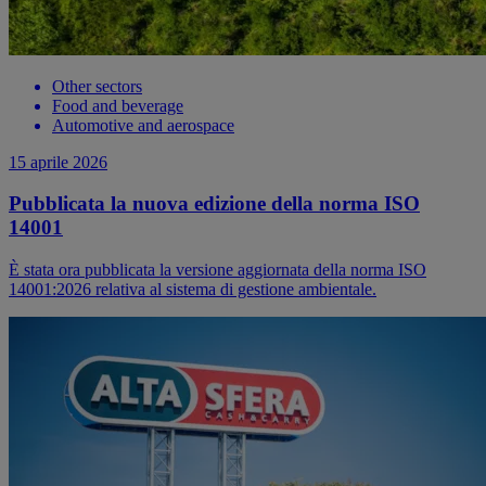
Other sectors
Food and beverage
Automotive and aerospace
15 aprile 2026
Pubblicata la nuova edizione della norma ISO
14001
È stata ora pubblicata la versione aggiornata della norma ISO
14001:2026 relativa al sistema di gestione ambientale.