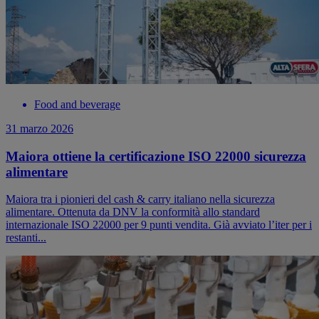
Food and beverage
31 marzo 2026
Maiora ottiene la certificazione ISO 22000 sicurezza
alimentare
Maiora tra i pionieri del cash & carry italiano nella sicurezza
alimentare. Ottenuta da DNV la conformità allo standard
internazionale ISO 22000 per 9 punti vendita. Già avviato l’iter per i
restanti...