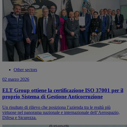
Other sectors
02 marzo 2026
ELT Group ottiene la certificazione ISO 37001 per il
proprio Sistema di Gestione Anticorruzione
Un risultato di rilievo che posiziona l’azienda tra le realtà più
virtuose nel panorama nazionale e internazionale dell’Aerospazio,
Difesa e Sicurezza.