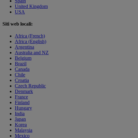
Spain
United Kingdom
USA
Siti web locali:
Africa (French)
Africa (English)
Argentina
Australia and NZ
Belgium
Brazil
Canada
Chile
Croatia
Czech Republic
Denmark
France
Finland
Hungary
India
Japan
Korea
Malaysia
Mexico