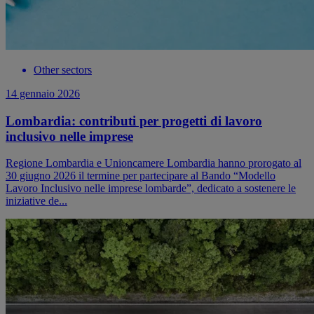
Other sectors
14 gennaio 2026
Lombardia: contributi per progetti di lavoro
inclusivo nelle imprese
Regione Lombardia e Unioncamere Lombardia hanno prorogato al
30 giugno 2026 il termine per partecipare al Bando “Modello
Lavoro Inclusivo nelle imprese lombarde”, dedicato a sostenere le
iniziative de...