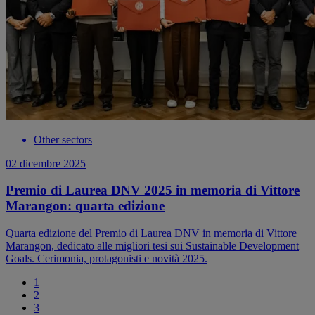
Other sectors
02 dicembre 2025
Premio di Laurea DNV 2025 in memoria di Vittore
Marangon: quarta edizione
Quarta edizione del Premio di Laurea DNV in memoria di Vittore
Marangon, dedicato alle migliori tesi sui Sustainable Development
Goals. Cerimonia, protagonisti e novità 2025.
1
2
3