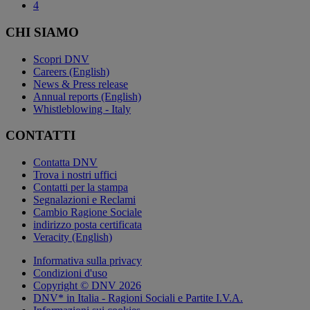
4
CHI SIAMO
Scopri DNV
Careers (English)
News & Press release
Annual reports (English)
Whistleblowing - Italy
CONTATTI
Contatta DNV
Trova i nostri uffici
Contatti per la stampa
Segnalazioni e Reclami
Cambio Ragione Sociale
indirizzo posta certificata
Veracity (English)
Informativa sulla privacy
Condizioni d'uso
Copyright © DNV 2026
DNV* in Italia - Ragioni Sociali e Partite I.V.A.