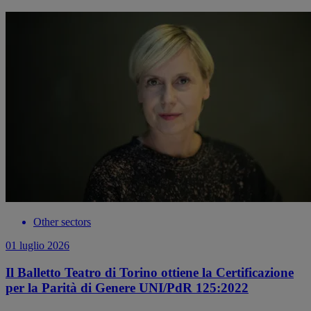
Other sectors
01 luglio 2026
Il Balletto Teatro di Torino ottiene la Certificazione
per la Parità di Genere UNI/PdR 125:2022