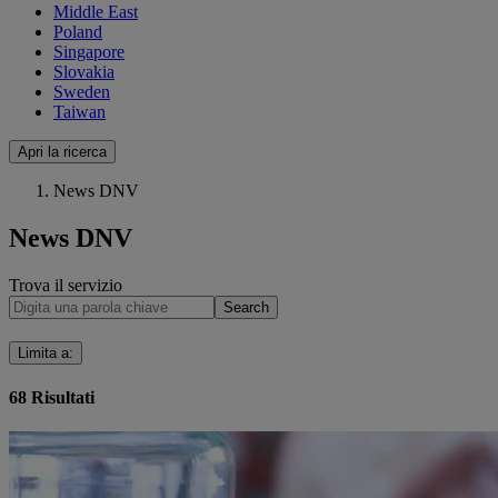
Middle East
Poland
Singapore
Slovakia
Sweden
Taiwan
Apri la ricerca
News DNV
News DNV
Trova il servizio
Search
Limita a
:
68
Risultati