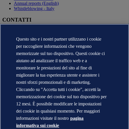
Annual reports (English)
Whistleblowing - Italy
CONTATTI
Contatta DNV
Trova i nostri uffici
Questo sito e i nostri partner utilizzano i cookie
Contatti per la stampa
per raccogliere informazioni che vengono
Segnalazioni e Reclami
Cambio Ragione Sociale
memorizzate sul tuo dispositivo. Questi cookie ci
indirizzo posta certificata
aiutano ad analizzare il traffico web e a
Veracity (English)
monitorare le prestazioni del sito al fine di
Informativa sulla privacy
migliorare la tua esperienza utente e assistere i
Condizioni d'uso
Copyright © DNV 2026
nostri sforzi promozionali e di marketing.
DNV* in Italia - Ragioni Sociali e Partite I.V.A.
Cliccando su "Accetta tutti i cookie", accetti la
Informazioni sui cookies
memorizzazione dei cookie sul tuo dispositivo per
12 mesi. È possibile modificare le impostazioni
dei cookie in qualsiasi momento. Per maggiori
informazioni visitate il nostro
pagina
informativa sui cookie