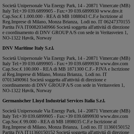
Società Unipersonale Via Energy Park, 14 - 20871 Vimercate (MB)
Italy Tel:+39 039.6899905 - Fax:+39 039.6899930 www.dnv.it
Cap.Soc.€ 1.000.000 - REA di MB 1088043 C.F.e Iscrizione al
Reg.Imprese di Milano, Monza Brianza, Lodi no. IT 06247370155
Partita IVA IT00820340966 Societá soggetta all'attivitá di direzione
e coordinamento di DNV GROUP A/S con sede in Veritasveien 1,
NO-1322 Høvik, Norway
DNV Maritime Italy S.r.l.
Società Unipersonale Via Energy Park, 14 - 20871 Vimercate (MB)
Italy Tel:+39 039.6899905 - Fax:+39 039.6899930 www.dnv.com
Cap.Soc.€ 100.000 - REA di MB 1871300 C.F.- P.IVA e Iscrizione
al Reg.Imprese di Milano, Monza Brianza, Lodi no. IT
07013490961 Societá soggetta all'attivitá di direzione e
coordinamento di DNV GROUP A/S con sede in Veritasveien 1,
NO-1322 Høvik, Norway
Germanischer Lloyd Industrial Services Italia S.r.l.
Società Unipersonale Via Energy Park, 14 - 20871 Vimercate (MB)
Italy Tel:+39 039.6899905 - Fax:+39 039.6899930 www.dnv.com
Cap.Soc.€ 99.000 - REA di MB 1898035 C.F.e Iscrizione al
Reg.Imprese di Milano, Monza Brianza, Lodi no. IT 11360150152
Partita IVA IT11360150152 Societá soggetta all'attivitá di direzione