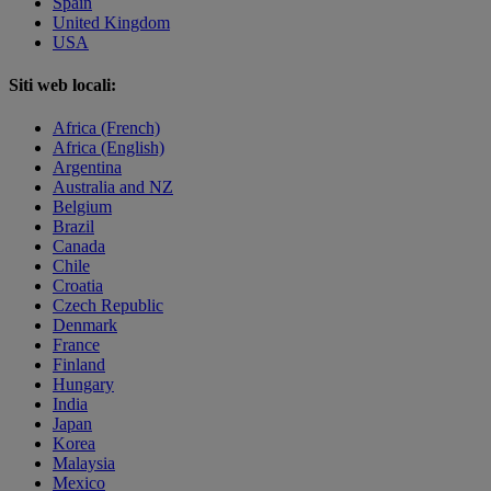
Spain
United Kingdom
USA
Siti web locali:
Africa (French)
Africa (English)
Argentina
Australia and NZ
Belgium
Brazil
Canada
Chile
Croatia
Czech Republic
Denmark
France
Finland
Hungary
India
Japan
Korea
Malaysia
Mexico