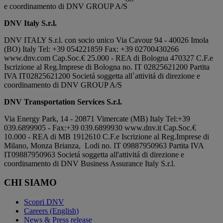
e coordinamento di DNV GROUP A/S
DNV Italy S.r.l.
DNV ITALY S.r.l. con socio unico Via Cavour 94 - 40026 Imola
(BO) Italy Tel: +39 054221859 Fax: +39 02700430266
www.dnv.com Cap.Soc.€ 25.000 - REA di Bologna 470327 C.F.e
Iscrizione al Reg.Imprese di Bologna no. IT 02825621200 Partita
IVA IT02825621200 Societá soggetta all`attivitá di direzione e
coordinamento di DNV GROUP A/S
DNV Transportation Services S.r.l.
Via Energy Park, 14 - 20871 Vimercate (MB) Italy Tel:+39
039.6899905 - Fax:+39 039.6899930 www.dnv.it Cap.Soc.€
10.000 - REA di MB 1912610 C.F.e Iscrizione al Reg.Imprese di
Milano, Monza Brianza, Lodi no. IT 09887950963 Partita IVA
IT09887950963 Societá soggetta all'attivitá di direzione e
coordinamento di DNV Business Assurance Italy S.r.l.
CHI SIAMO
Scopri DNV
Careers (English)
News & Press release