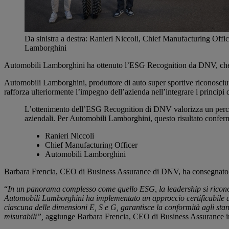
Da sinistra a destra: Ranieri Niccoli, Chief Manufacturing O
Lamborghini
Automobili Lamborghini ha ottenuto l’ESG Recognition da DNV, che ric
Automobili Lamborghini, produttore di auto super sportive riconosciut
rafforza ulteriormente l’impegno dell’azienda nell’integrare i principi d
L’ottenimento dell’ESG Recognition di DNV valorizza un percorso
aziendali. Per Automobili Lamborghini, questo risultato conferma 
Ranieri Niccoli
Chief Manufacturing Officer
Automobili Lamborghini
Barbara Frencia, CEO di Business Assurance di DNV, ha consegnato 
“
In un panorama complesso come quello ESG, la leadership si riconos
Automobili Lamborghini ha implementato un approccio certificabile a so
ciascuna delle dimensioni E, S e G, garantisce la conformità agli st
misurabili”,
aggiunge Barbara Frencia, CEO di Business Assurance 