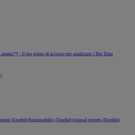
Lumina™ - Il tuo punto di accesso per analizzare i Big Data
h)
ment (English)
Sustainability (English)
Annual reports (English)