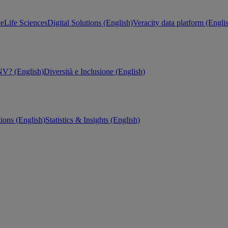
ce
Life Sciences
Digital Solutions (English)
Veracity data platform (Engli
V? (English)
Diversità e Inclusione (English)
tions (English)
Statistics & Insights (English)