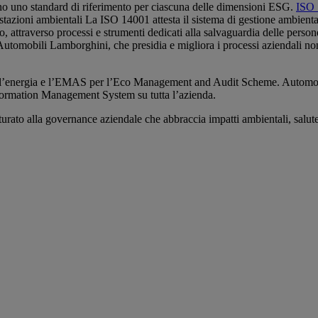
meno uno standard di riferimento per ciascuna delle dimensioni ESG.
ISO
restazioni ambientali La ISO 14001 attesta il sistema di gestione ambienta
ro, attraverso processi e strumenti dedicati alla salvaguardia delle pers
utomobili Lamborghini, che presidia e migliora i processi aziendali no
ell’energia e l’EMAS per l’Eco Management and Audit Scheme. Automobi
formation Management System su tutta l’azienda.
turato alla governance aziendale che abbraccia impatti ambientali, salute