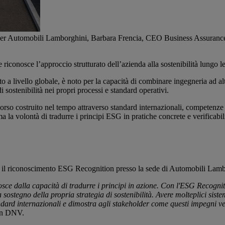
fficer Automobili Lamborghini, Barbara Frencia, CEO Business Assuranc
onosce l’approccio strutturato dell’azienda alla sostenibilità lungo 
o a livello globale, è noto per la capacità di combinare ingegneria ad 
i sostenibilità nei propri processi e standard operativi.
 costruito nel tempo attraverso standard internazionali, competenze spe
la volontà di tradurre i principi ESG in pratiche concrete e verificabili
il riconoscimento ESG Recognition presso la sede di Automobili Lamb
ce dalla capacità di tradurre i principi in azione. Con l'ESG Recogni
stegno della propria strategia di sostenibilità. Avere molteplici sistem
andard internazionali e dimostra agli stakeholder come questi impegni 
in DNV.