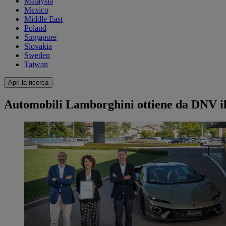
Malaysia
Mexico
Middle East
Poland
Singapore
Slovakia
Sweden
Taiwan
Apri la ricerca
Automobili Lamborghini ottiene da DNV i