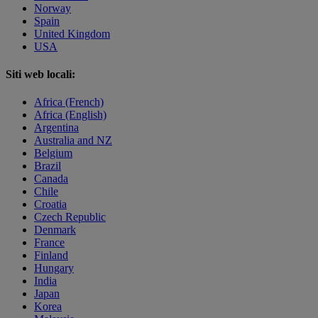
Norway
Spain
United Kingdom
USA
Siti web locali:
Africa (French)
Africa (English)
Argentina
Australia and NZ
Belgium
Brazil
Canada
Chile
Croatia
Czech Republic
Denmark
France
Finland
Hungary
India
Japan
Korea