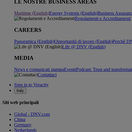
LE NOSTRE BUSINESS AREAS
Maritime (English)
Energy Systems (English)
Business Assuran
Regolamenti e Accreditamenti
CAREERS
Panoramica (English)
Opportunità di lavoro (English)
Perchè DN
Life @ DNV (English)
MEDIA
News e comunicati stampa
Eventi
Podcast: Trust and transforma
Contattaci
Sign in to Veracity
Italy
Siti web principali
Global - DNV.com
China
Germany
Netherlands