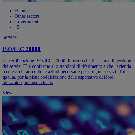
Finance
Other sectors
Government
+5
Service
ISO/IEC 20000
La certificazione ISO/IEC 20000 dimostra che il sistema di gestione
dei servizi IT è conforme allo standard di riferimento e che l'azienda
ha messo in atto tutte le azioni necessarie per erogare servizi IT di
qualità, per la piena soddisfazione delle aspettative dei loro
utilizzatori, inclusi i clienti.
View