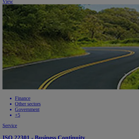
View
Finance
Other sectors
Government
+5
Service
ISO 22301 - Business Continuity