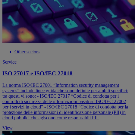
Other sectors
Service
ISO 27017 e ISO/IEC 27018
La norma ISO/IEC 27001 “Information security management
systems” include linee guida che sono definite per ambiti specifici:
tra questi vi sono: - ISO/IEC 27017 “Codice di condotta per i
controlli di sicurezza delle informazioni basati su ISO/IEC 27002
per i servizi in cloud” - ISO/IEC 27018 “Codice di condotta per la
protezione delle informazioni di identificazione personale (PII) in
cloud pubblici che agiscono come responsabili PII.
View