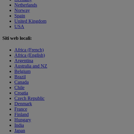
Netherlands
Norway
Spain
United Kingdom
USA
Siti web locali:
Africa (French)
Africa (English)
Argentina
Australia and NZ
Belgium
Brazil
Canada
Chile
Croatia
Czech Republic
Denmark
France
Finland
Hungary
India
Japan