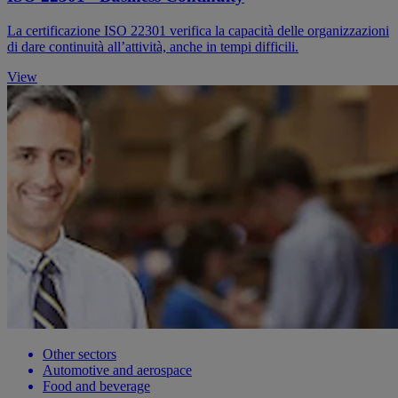
La certificazione ISO 22301 verifica la capacità delle organizzazioni
di dare continuità all’attività, anche in tempi difficili.
View
Other sectors
Automotive and aerospace
Food and beverage