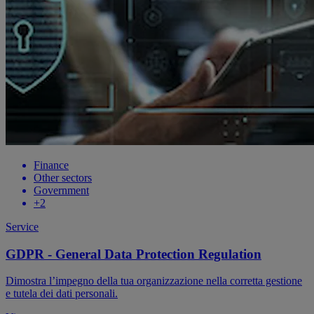
Finance
Other sectors
Government
+2
Service
GDPR - General Data Protection Regulation
Dimostra l’impegno della tua organizzazione nella corretta gestione
e tutela dei dati personali.