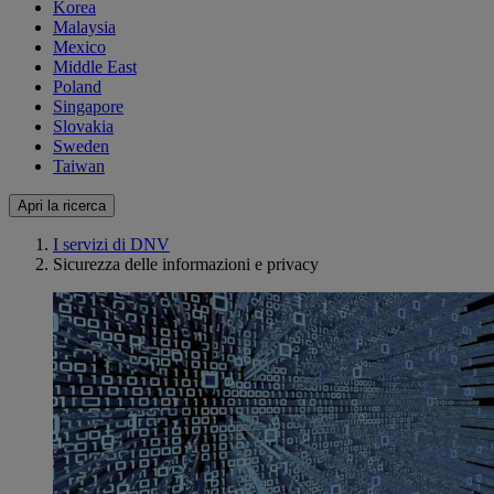
Korea
Malaysia
Mexico
Middle East
Poland
Singapore
Slovakia
Sweden
Taiwan
Apri la ricerca
I servizi di DNV
Sicurezza delle informazioni e privacy