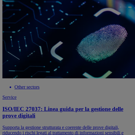
Other sectors
Service
ISO/IEC 27037: Linea guida per la gestione delle
prove digitali
Supporta la gestione strutturata e coerente delle prove digitali,
riducendo i rischi legati al trattamento di informazioni sensibili e