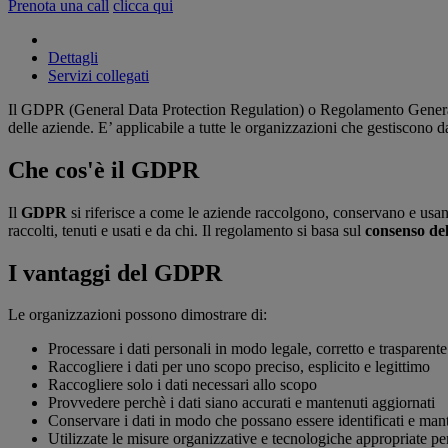
Prenota una call
clicca qui
Dettagli
Servizi collegati
Il GDPR (General Data Protection Regulation) o Regolamento Generale
delle aziende. E’ applicabile a tutte le organizzazioni che gestiscono 
Che cos'è il GDPR
Il
GDPR
si riferisce a come le aziende raccolgono, conservano e usano
raccolti, tenuti e usati e da chi. Il regolamento si basa sul
c
onsenso del
I vantaggi del GDPR
Le organizzazioni possono dimostrare di:
Processare i dati personali in modo legale, corretto e trasparente
Raccogliere i dati per uno scopo preciso, esplicito e legittimo
Raccogliere solo i dati necessari allo scopo
Provvedere perchè i dati siano accurati e mantenuti aggiornati
Conservare i dati in modo che possano essere identificati e mant
Utilizzate le misure organizzative e tecnologiche appropriate per