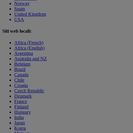
Norway
Spain
United Kingdom
USA
Siti web locali:
Africa (French)
Africa (English)
Argentina
Australia and NZ
Belgium
Brazil
Canada
Chile
Croatia
Czech Republic
Denmark
France
Finland
Hungary
India
Japan
Korea