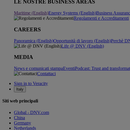
LE NOSTRE BUSINESS AREAS
Maritime (English)
Energy Systems (English)
Business Assuran
Regolamenti e Accreditamenti
CAREERS
Panoramica (English)
Opportunità di lavoro (English)
Perchè DN
Life @ DNV (English)
MEDIA
News e comunicati stampa
Eventi
Podcast: Trust and transforma
Contattaci
Sign in to Veracity
Italy
Siti web principali
Global - DNV.com
China
Germany
Netherlands