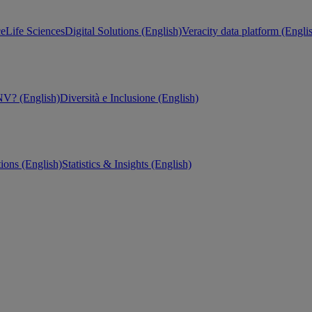
ce
Life Sciences
Digital Solutions (English)
Veracity data platform (Engli
V? (English)
Diversità e Inclusione (English)
tions (English)
Statistics & Insights (English)