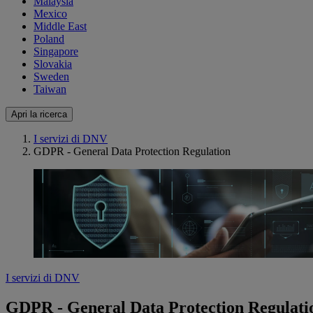
Malaysia
Mexico
Middle East
Poland
Singapore
Slovakia
Sweden
Taiwan
Apri la ricerca
I servizi di DNV
GDPR - General Data Protection Regulation
I servizi di DNV
GDPR - General Data Protection Regulati