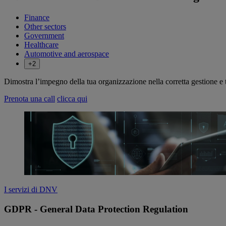
Finance
Other sectors
Government
Healthcare
Automotive and aerospace
+2
Dimostra l’impegno della tua organizzazione nella corretta gestione e t
Prenota una call
clicca qui
I servizi di DNV
GDPR - General Data Protection Regulation