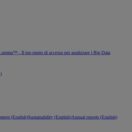
Lumina™ - Il tuo punto di accesso per analizzare i Big Data
h)
ment (English)
Sustainability (English)
Annual reports (English)