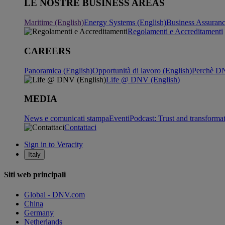
LE NOSTRE BUSINESS AREAS
Maritime (English)
Energy Systems (English)
Business Assuran
Regolamenti e Accreditamenti
CAREERS
Panoramica (English)
Opportunità di lavoro (English)
Perchè DN
Life @ DNV (English)
MEDIA
News e comunicati stampa
Eventi
Podcast: Trust and transforma
Contattaci
Sign in to Veracity
Italy
Siti web principali
Global - DNV.com
China
Germany
Netherlands