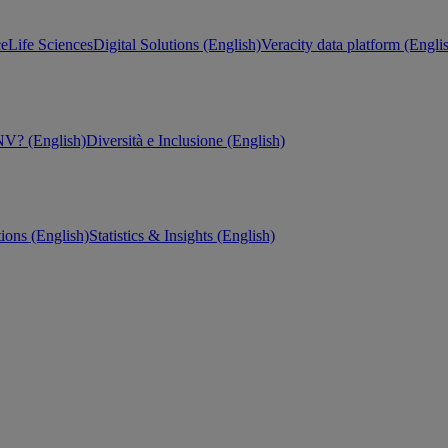
ce
Life Sciences
Digital Solutions (English)
Veracity data platform (Engli
V? (English)
Diversità e Inclusione (English)
tions (English)
Statistics & Insights (English)