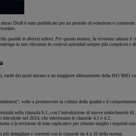
 atteso Draft è stato pubblicato per un periodo di votazione e comment
novembre.
a qualità in diversi settori. Per questo motivo, la revisione attuale è 
ntenga la sua rilevanza in contesti aziendali sempre più complessi e d
a
ti, molti dei quali mirano a un maggiore allineamento della ISO 9001 con
ment”, volto a promuovere la cultura della qualità e il comportamento
ortunità nella clausola 6.1, con l’introduzione di nuove sottoclausole (6.
 introdotte nel 2024, che interessano le clausole 4.1 e 4.2.
nta o la revisione di note esplicative per chiarire meglio i requisiti esis
i più dettagliate e coerenti con le clausole da 4 a 10 della norma.