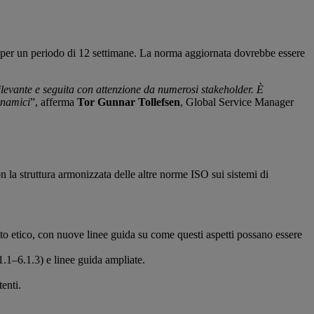
i per un periodo di 12 settimane. La norma aggiornata dovrebbe essere
rilevante e seguita con attenzione da numerosi stakeholder. È
inamici
”, afferma
Tor Gunnar Tollefsen
, Global Service Manager
 la struttura armonizzata delle altre norme ISO sui sistemi di
 etico, con nuove linee guida su come questi aspetti possano essere
1.1–6.1.3) e linee guida ampliate.
tenti.