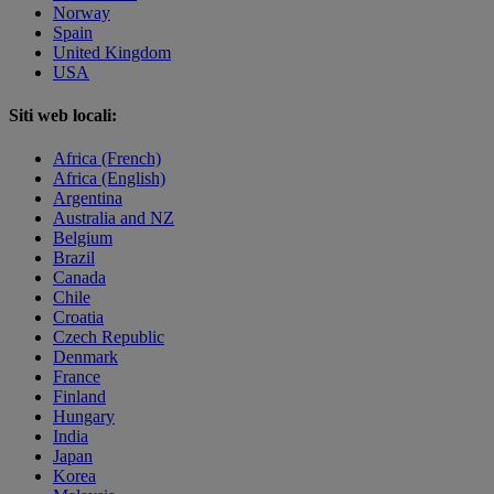
Norway
Spain
United Kingdom
USA
Siti web locali:
Africa (French)
Africa (English)
Argentina
Australia and NZ
Belgium
Brazil
Canada
Chile
Croatia
Czech Republic
Denmark
France
Finland
Hungary
India
Japan
Korea