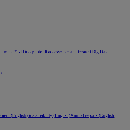
Lumina™ - Il tuo punto di accesso per analizzare i Big Data
h)
ment (English)
Sustainability (English)
Annual reports (English)