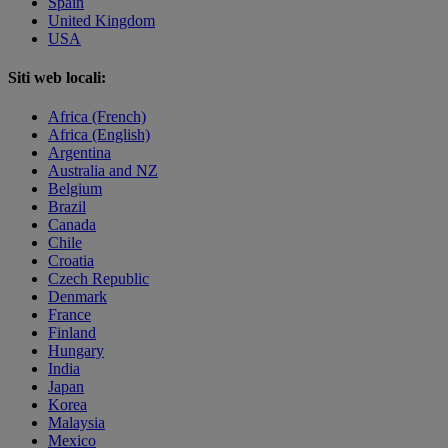
Spain
United Kingdom
USA
Siti web locali:
Africa (French)
Africa (English)
Argentina
Australia and NZ
Belgium
Brazil
Canada
Chile
Croatia
Czech Republic
Denmark
France
Finland
Hungary
India
Japan
Korea
Malaysia
Mexico