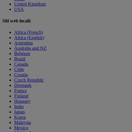
United Kingdom
USA
Siti web locali:
Africa (French)
Africa (English)
Argentina
Australia and NZ
Belgium
Brazil
Canada
Chile
Croatia
Czech Republic
Denmark
France
Finland
Hungary
India
Japan
Korea
Malaysia
Mexico