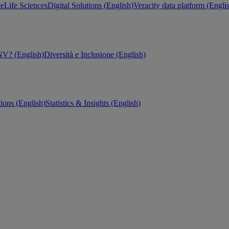
ce
Life Sciences
Digital Solutions (English)
Veracity data platform (Engli
V? (English)
Diversità e Inclusione (English)
tions (English)
Statistics & Insights (English)