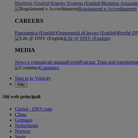
Maritime (English)
Energy Systems (English)
Business Assuran
Regolamenti e Accreditamenti
CAREERS
Panoramica (English)
Opportunità di lavoro (English)
Perchè DN
Life @ DNV (English)
MEDIA
News e comunicati stampa
Eventi
Podcast: Trust and transforma
Contattaci
Sign in to Veracity
Italy
Siti web principali
Global - DNV.com
China
Germany
Netherlands
Norway
Spain