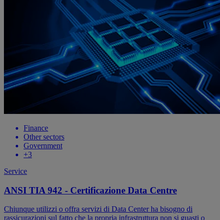
Finance
Other sectors
Government
+
3
Service
ANSI TIA 942 - Certificazione Data Centre
Chiunque utilizzi o offra servizi di Data Center ha bisogno di
rassicurazioni sul fatto che la propria infrastruttura non si guasti o