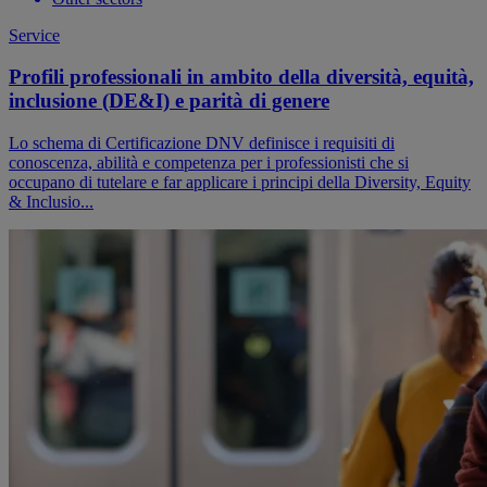
Service
Profili professionali in ambito della diversità, equità,
inclusione (DE&I) e parità di genere
Lo schema di Certificazione DNV definisce i requisiti di
conoscenza, abilità e competenza per i professionisti che si
occupano di tutelare e far applicare i principi della Diversity, Equity
& Inclusio...