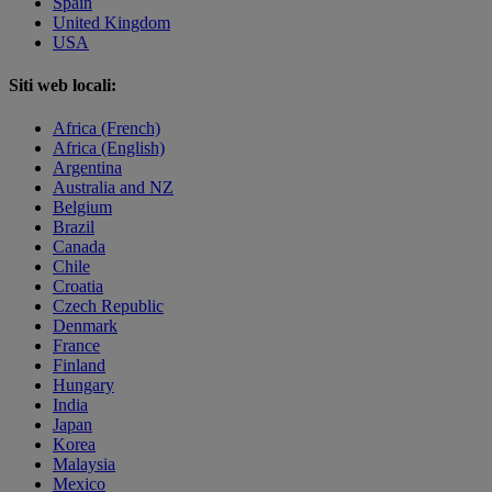
Spain
United Kingdom
USA
Siti web locali:
Africa (French)
Africa (English)
Argentina
Australia and NZ
Belgium
Brazil
Canada
Chile
Croatia
Czech Republic
Denmark
France
Finland
Hungary
India
Japan
Korea
Malaysia
Mexico