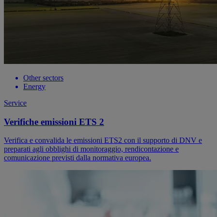
Other sectors
Energy
Service
Verifiche emissioni ETS 2
Verifica e convalida le emissioni ETS2 con il supporto di DNV e
preparati agli obblighi di monitoraggio, rendicontazione e
comunicazione previsti dalla normativa europea.