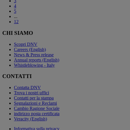
3
4
5
...
12
CHI SIAMO
Scopri DNV
Careers (English)
News & Press release
Annual reports (English)
Whistleblowing - Italy
CONTATTI
Contatta DNV
Trova i nostri uffici
Contatti per la stampa
Segnalazioni e Reclami
Cambio Ragione Sociale
indirizzo posta certificata
Veracity (English)
Informativa sulla privacy