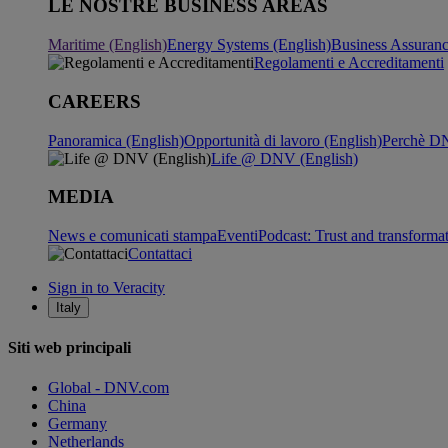
LE NOSTRE BUSINESS AREAS
Maritime (English)
Energy Systems (English)
Business Assuran
Regolamenti e Accreditamenti
CAREERS
Panoramica (English)
Opportunità di lavoro (English)
Perchè DN
Life @ DNV (English)
MEDIA
News e comunicati stampa
Eventi
Podcast: Trust and transforma
Contattaci
Sign in to Veracity
Italy
Siti web principali
Global - DNV.com
China
Germany
Netherlands