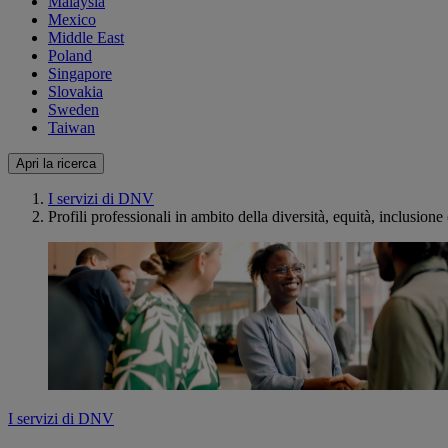
Malaysia
Mexico
Middle East
Poland
Singapore
Slovakia
Sweden
Taiwan
Apri la ricerca
I servizi di DNV
Profili professionali in ambito della diversità, equità, inclusion
I servizi di DNV