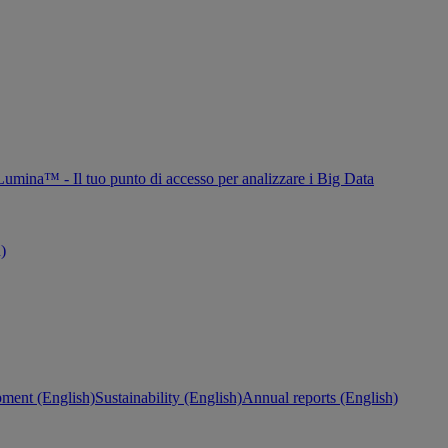
Lumina™ - Il tuo punto di accesso per analizzare i Big Data
h)
ment (English)
Sustainability (English)
Annual reports (English)