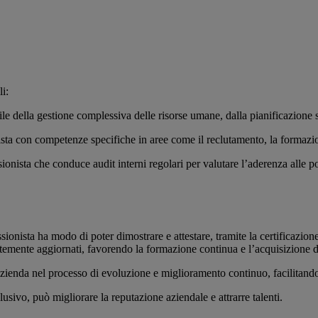
i:
le della gestione complessiva delle risorse umane, dalla pianificazione s
ista con competenze specifiche in aree come il reclutamento, la formazi
ionista che conduce audit interni regolari per valutare l’aderenza alle p
ssionista ha modo di poter dimostrare e attestare, tramite la certificazion
ntemente aggiornati, favorendo la formazione continua e l’acquisizione 
’azienda nel processo di evoluzione e miglioramento continuo, facilitand
sivo, può migliorare la reputazione aziendale e attrarre talenti.