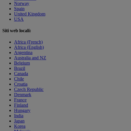
Norway
Spain
United Kingdom
USA
Siti web locali:
Africa (French)
Africa (English)
Argentina
Australia and NZ
Belgium
Brazil
Canada
Chile
Croatia
Czech Republic
Denmark
France
Finland
Hungary
India
Japan
Korea