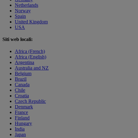
Netherlands
Norway
Spain
United Kingdom
USA
Siti web locali:
Africa (French)
Africa (English)
Argentina
Australia and NZ
Belgium
Brazil
Canada
Chile
Croatia
Czech Republic
Denmark
France
Finland
Hungary
India
Japan