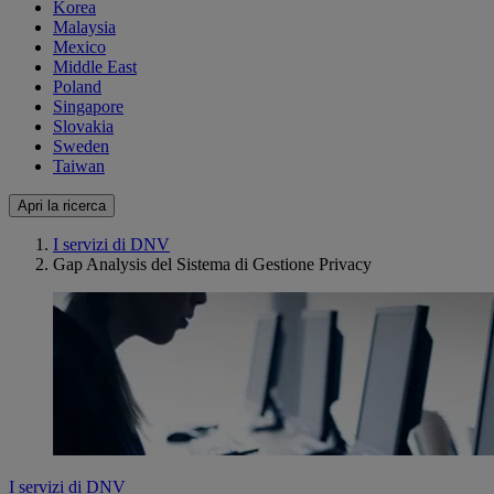
Korea
Malaysia
Mexico
Middle East
Poland
Singapore
Slovakia
Sweden
Taiwan
Apri la ricerca
I servizi di DNV
Gap Analysis del Sistema di Gestione Privacy
I servizi di DNV