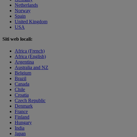
Netherlands
Norway
Spain
United Kingdom
USA
Siti web locali:
Africa (French)
Africa (English)
Argentina
Australia and NZ
Belgium
Brazil
Canada
Chile
Croatia
Czech Republic
Denmark
France
Finland
Hungary
India
Japan