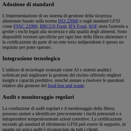
Adozione di standard
L'implementazione di un sistema di gestione della sicurezza
alimentare basato sulla norma
ISO 22000
o sugli standard GFSI
come
FSSC 22000
,
BRCGS Food
,
IFS Food
,
SQF
aiuta l'azienda a
gestire i rischi legati alla sicurezza e alla qualità degli alimenti. Sono
disponibili versioni specifiche per ogni fase della filiera alimentare e
la certificazione da parte di un ente terzo indipendente è spesso un
requisito per poter operare.
Integrazione tecnologica
L'utilizzo di tecnologie avanzate come AI e sistemi analitici
sofisticati può migliorare la gestione del rischio offrendo migliori
insight e capacità predittive, nonché aiutare a risolvere le questioni
relative alla gestione del
food loss and waste
.
Audit e monitoraggio regolari
La conduzione di audit regolari e il monitoraggio della filiera,
possono aiutare a identificare precocemente i rischi potenziali e a
intraprendere tempestivamente azioni correttive. La certificazione
secondo gli standard di riferimento GFSI può essere di supporto, in
quanto un unico audit è riconosciuto da tutti i clienti.