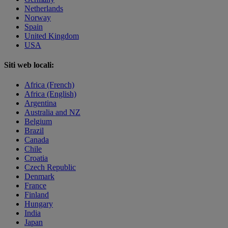
Netherlands
Norway
Spain
United Kingdom
USA
Siti web locali:
Africa (French)
Africa (English)
Argentina
Australia and NZ
Belgium
Brazil
Canada
Chile
Croatia
Czech Republic
Denmark
France
Finland
Hungary
India
Japan