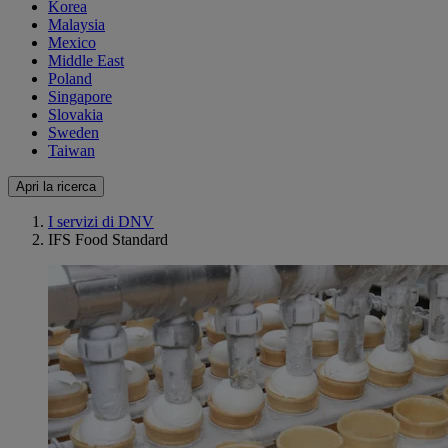
Korea
Malaysia
Mexico
Middle East
Poland
Singapore
Slovakia
Sweden
Taiwan
Apri la ricerca
I servizi di DNV
IFS Food Standard