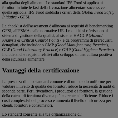
alla qualità degli alimenti. Lo standard IFS Food si applica ai
fornitori in tutte le fasi della lavorazione alimentare successive a
quella agricola. IFS Food soddisfa i criteri della
Global Food Safety
Initiative
- GFSI.
La checklist dell'assessment è allineata ai requisiti di benchmarking
GFSI, all'FSMA e alle normative UE. I requisiti si riferiscono al
sistema di gestione della qualità, al sistema HACCP (
Hazard
Analysis & Critical Control Points
), e da programmi di prerequisiti
dettagliati, che includono GMP (
Good Manufacturing Practice
),
GLP (
Good Laboratory Practice
) e GHP (
Good Hygiene Practice
).
Include anche requisiti relativi allo sviluppo di una cultura positiva
della sicurezza alimentare.
Vantaggi della certificazione
La presenza di uno standard comune e di un metodo uniforme per
valutare il livello di qualità dei fornitori riduce la necessità di audit di
seconda parte. Per i rivenditori, i produttori e i fornitori, la gestione
della catena di fornitura diventa più coerente ed efficiente. Riduce i
costi complessivi del processo e aumenta il livello di sicurezza per
clienti, fornitori e consumatori.
Lo standard consente alla tua organizzazione di: