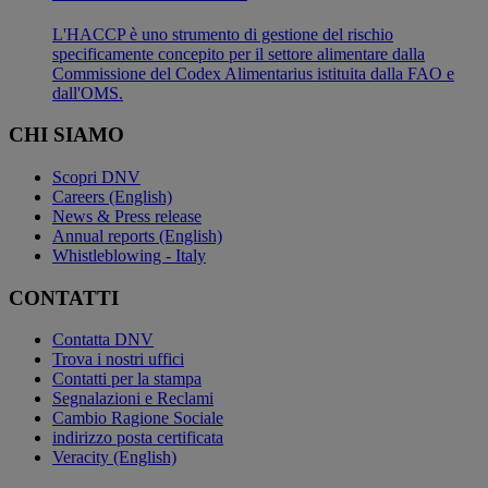
L'HACCP è uno strumento di gestione del rischio
specificamente concepito per il settore alimentare dalla
Commissione del Codex Alimentarius istituita dalla FAO e
dall'OMS.
CHI SIAMO
Scopri DNV
Careers (English)
News & Press release
Annual reports (English)
Whistleblowing - Italy
CONTATTI
Contatta DNV
Trova i nostri uffici
Contatti per la stampa
Segnalazioni e Reclami
Cambio Ragione Sociale
indirizzo posta certificata
Veracity (English)