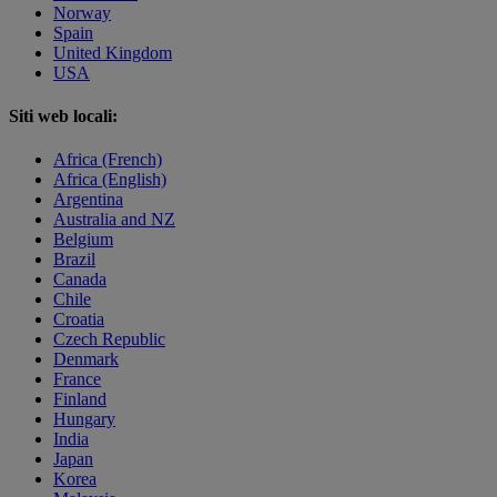
Norway
Spain
United Kingdom
USA
Siti web locali:
Africa (French)
Africa (English)
Argentina
Australia and NZ
Belgium
Brazil
Canada
Chile
Croatia
Czech Republic
Denmark
France
Finland
Hungary
India
Japan
Korea