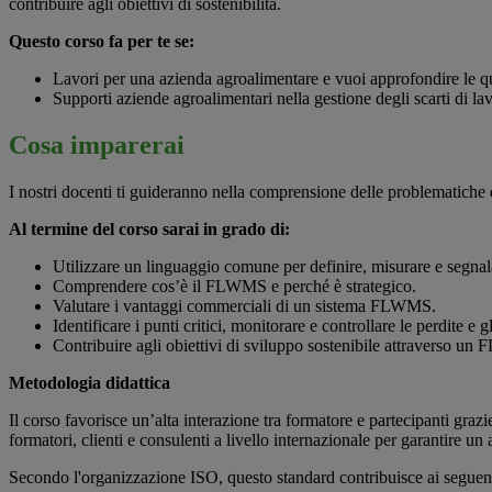
contribuire agli obiettivi di sostenibilità.
Questo corso fa per te se:
Lavori per una azienda agroalimentare e vuoi approfondire le que
Supporti aziende agroalimentari nella gestione degli scarti di la
Cosa imparerai
I nostri docenti ti guideranno nella comprensione delle problematiche e 
Al termine del corso sarai in grado di:
Utilizzare un linguaggio comune per definire, misurare e segnala
Comprendere cos’è il FLWMS e perché è strategico.
Valutare i vantaggi commerciali di un sistema FLWMS.
Identificare i punti critici, monitorare e controllare le perdite e g
Contribuire agli obiettivi di sviluppo sostenibile attraverso un
Metodologia didattica
Il corso favorisce un’alta interazione tra formatore e partecipanti grazie
formatori, clienti e consulenti a livello internazionale per garantire u
Secondo l'organizzazione ISO, questo standard contribuisce ai seguent