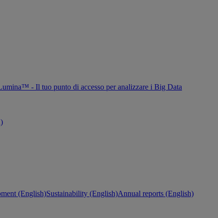
Lumina™ - Il tuo punto di accesso per analizzare i Big Data
h)
ment (English)
Sustainability (English)
Annual reports (English)