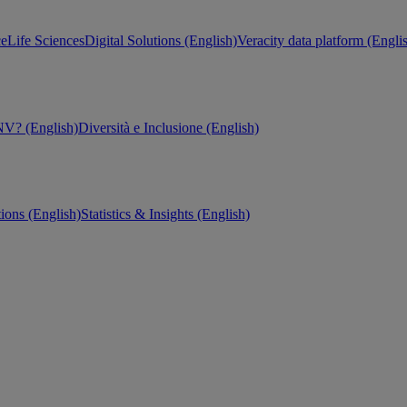
ce
Life Sciences
Digital Solutions (English)
Veracity data platform (Engli
V? (English)
Diversità e Inclusione (English)
tions (English)
Statistics & Insights (English)