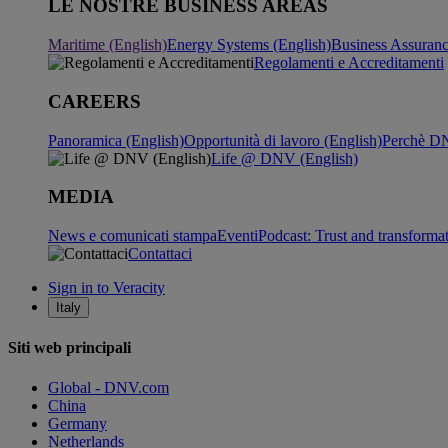
LE NOSTRE BUSINESS AREAS
Maritime (English)
Energy Systems (English)
Business Assuran
Regolamenti e Accreditamenti
CAREERS
Panoramica (English)
Opportunità di lavoro (English)
Perchè DN
Life @ DNV (English)
MEDIA
News e comunicati stampa
Eventi
Podcast: Trust and transforma
Contattaci
Sign in to Veracity
Italy
Siti web principali
Global - DNV.com
China
Germany
Netherlands