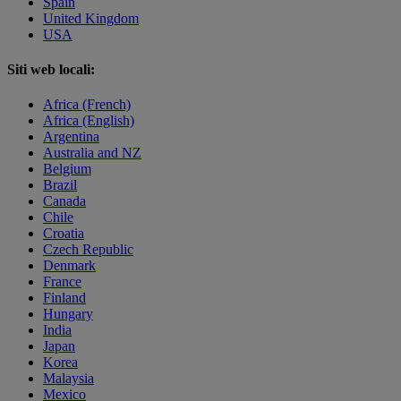
Spain
United Kingdom
USA
Siti web locali:
Africa (French)
Africa (English)
Argentina
Australia and NZ
Belgium
Brazil
Canada
Chile
Croatia
Czech Republic
Denmark
France
Finland
Hungary
India
Japan
Korea
Malaysia
Mexico