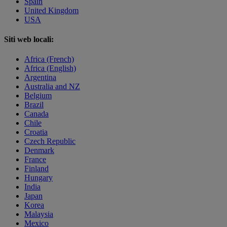
Spain
United Kingdom
USA
Siti web locali:
Africa (French)
Africa (English)
Argentina
Australia and NZ
Belgium
Brazil
Canada
Chile
Croatia
Czech Republic
Denmark
France
Finland
Hungary
India
Japan
Korea
Malaysia
Mexico