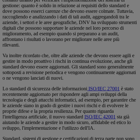
gestione: quanto è solido in relazione ai requisiti dello standard e
dove possono esserci carenze che devono essere colmate. Tuttavia,
raccogliendo e analizzando i dati di tali audit, aggregandoli tra le
aziende, i settori e le aree geografiche, DNV ha sviluppato strumenti
digitali che possono supportare le aziende nel loro percorso di
miglioramento, ad esempio quando si preparano a un audit,
affrontano i risultati o lavorano per migliorare nelle aree più
rilevanti.
Va inoltre ricordato che, oltre alle aziende che devono essere agili e
gestire in modo proattivo i rischi in continua evoluzione, anche gli
standard devono essere aggiornati. Gli standard sono generalmente
sottoposti a revisione periodica e vengono continuamente aggiornati
o ne vengono lanciati di nuovi.
Lo standard di sicurezza delle informazioni
ISO/IEC 27001
è stato
recentemente aggiornato per rispondere agli ampi sviluppi della
tecnologia e degli attacchi informatici, ad esempio, per garantire che
le aziende siano in grado di gestire i nuovi rischi e di evolvere le
proprie difese e la propria resilienza. Per quanto riguarda
l'intelligenza artificiale, il nuovo standard
ISO/IEC 42001
sta già
aiutando le aziende a gestire in modo sicuro, affidabile ed etico lo
sviluppo, l'implementazione e l'utilizzo dell'IA.
Standard, sistemi di gestione e certificazioni di terza parte non sono