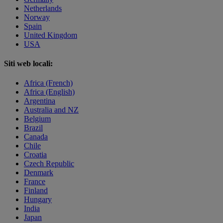
Netherlands
Norway
Spain
United Kingdom
USA
Siti web locali:
Africa (French)
Africa (English)
Argentina
Australia and NZ
Belgium
Brazil
Canada
Chile
Croatia
Czech Republic
Denmark
France
Finland
Hungary
India
Japan