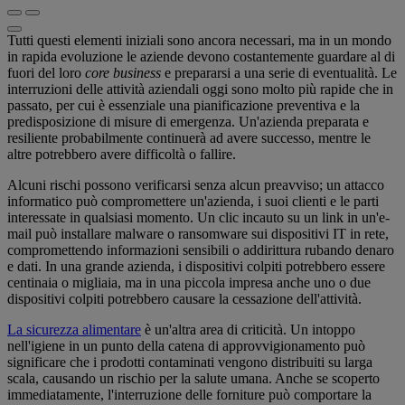
Tutti questi elementi iniziali sono ancora necessari, ma in un mondo
in rapida evoluzione le aziende devono costantemente guardare al di
fuori del loro
core business
e prepararsi a una serie di eventualità. Le
interruzioni delle attività aziendali oggi sono molto più rapide che in
passato, per cui è essenziale una pianificazione preventiva e la
predisposizione di misure di emergenza. Un'azienda preparata e
resiliente probabilmente continuerà ad avere successo, mentre le
altre potrebbero avere difficoltà o fallire.
Alcuni rischi possono verificarsi senza alcun preavviso; un attacco
informatico può compromettere un'azienda, i suoi clienti e le parti
interessate in qualsiasi momento. Un clic incauto su un link in un'e-
mail può installare malware o ransomware sui dispositivi IT in rete,
compromettendo informazioni sensibili o addirittura rubando denaro
e dati. In una grande azienda, i dispositivi colpiti potrebbero essere
centinaia o migliaia, ma in una piccola impresa anche uno o due
dispositivi colpiti potrebbero causare la cessazione dell'attività.
La sicurezza alimentare
è un'altra area di criticità. Un intoppo
nell'igiene in un punto della catena di approvvigionamento può
significare che i prodotti contaminati vengono distribuiti su larga
scala, causando un rischio per la salute umana. Anche se scoperto
immediatamente, l'interruzione delle forniture può comportare la