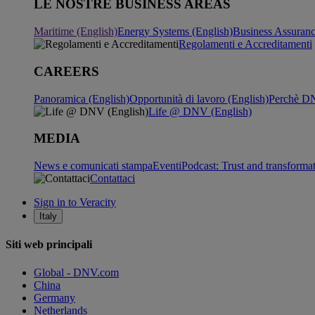
LE NOSTRE BUSINESS AREAS
Maritime (English)
Energy Systems (English)
Business Assuran
Regolamenti e Accreditamenti
CAREERS
Panoramica (English)
Opportunità di lavoro (English)
Perchè DN
Life @ DNV (English)
MEDIA
News e comunicati stampa
Eventi
Podcast: Trust and transforma
Contattaci
Sign in to Veracity
Italy
Siti web principali
Global - DNV.com
China
Germany
Netherlands