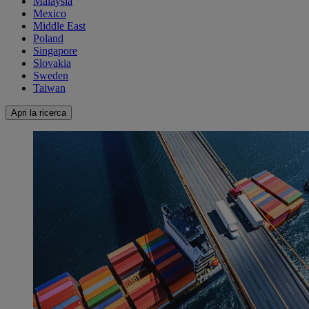
Malaysia
Mexico
Middle East
Poland
Singapore
Slovakia
Sweden
Taiwan
Apri la ricerca