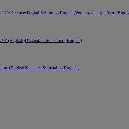
ce
Life Sciences
Digital Solutions (English)
Veracity data platform (Engli
V? (English)
Diversità e Inclusione (English)
tions (English)
Statistics & Insights (English)