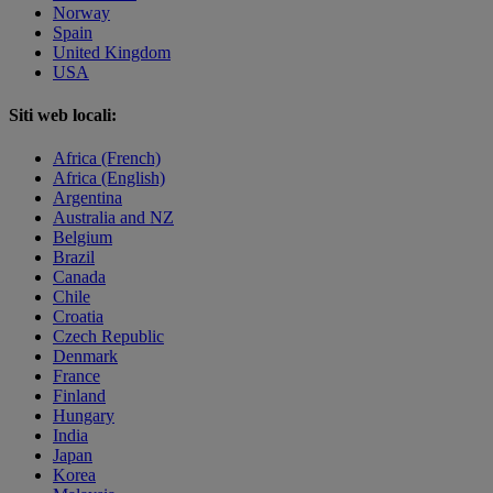
Norway
Spain
United Kingdom
USA
Siti web locali:
Africa (French)
Africa (English)
Argentina
Australia and NZ
Belgium
Brazil
Canada
Chile
Croatia
Czech Republic
Denmark
France
Finland
Hungary
India
Japan
Korea