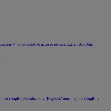
Lumina™ - Il tuo punto di accesso per analizzare i Big Data
h)
ment (English)
Sustainability (English)
Annual reports (English)