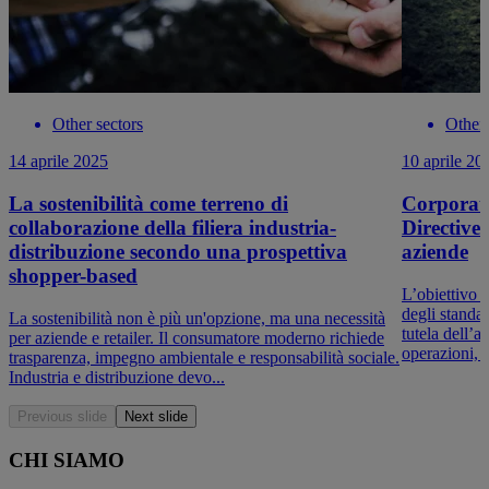
Other sectors
Other 
14 aprile 2025
10 aprile 20
La sostenibilità come terreno di
Corporate
collaborazione della filiera industria-
Directive
distribuzione secondo una prospettiva
aziende
shopper-based
L’obiettivo d
degli standar
La sostenibilità non è più un'opzione, ma una necessità
tutela dell’a
per aziende e retailer. Il consumatore moderno richiede
operazioni, l
trasparenza, impegno ambientale e responsabilità sociale.
Industria e distribuzione devo...
Previous slide
Next slide
CHI SIAMO