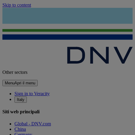
Skip to content
Other sectors
Menu
Apri il menu
Sign in to Veracity
Italy
Siti web principali
Global - DNV.com
China
Germany