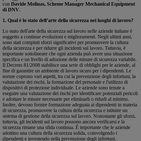
con
Davide Molinas, Scheme Manager Mechanical Equipment
di DNV
.
1. Qual è lo stato dell’arte della sicurezza nei luoghi di lavoro?
Lo stato dell'arte della sicurezza sul lavoro nelle aziende italiane è
soggetto a continue evoluzioni e miglioramenti. Negli ultimi anni,
sono stati compiuti sforzi significativi per promuovere la cultura
della sicurezza e per ridurre gli incidenti sul lavoro. Tuttavia, è
importante sottolineare che ogni azienda può avere una situazione
specifica e un livello di adozione delle misure di sicurezza variabile.
Il Decreto 81/2008 stabilisce una serie di obblighi per le aziende, al
fine di garantire un ambiente di lavoro sicuro per i dipendenti. Le
norme coprono vari aspetti, tra cui la prevenzione degli infortuni, la
valutazione dei rischi, la formazione del personale e l'utilizzo di
dispositivi di protezione individuale. Le aziende sono tenute a
eseguire una valutazione dei rischi per identificare potenziali pericoli
e adottare le misure necessarie per eliminarli o ridurli al minimo.
Inoltre, devono fornire formazione adeguata ai dipendenti in materia
di sicurezza, promuovere la cultura della sicurezza e istituire un
sistema di gestione della sicurezza sul lavoro. Nonostante gli sforzi,
tuttavia, gli incidenti sul lavoro possono ancora verificarsi e la
sicurezza rimane una sfida continua. È importante che le aziende
adottino una cultura della sicurezza solida, coinvolgendo i
dipendenti e investendo nella prevenzione degli infortuni.