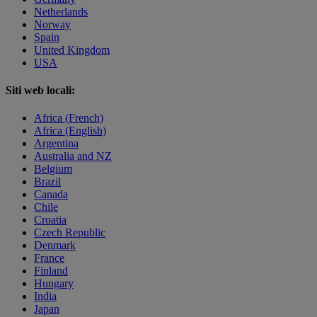
Netherlands
Norway
Spain
United Kingdom
USA
Siti web locali:
Africa (French)
Africa (English)
Argentina
Australia and NZ
Belgium
Brazil
Canada
Chile
Croatia
Czech Republic
Denmark
France
Finland
Hungary
India
Japan