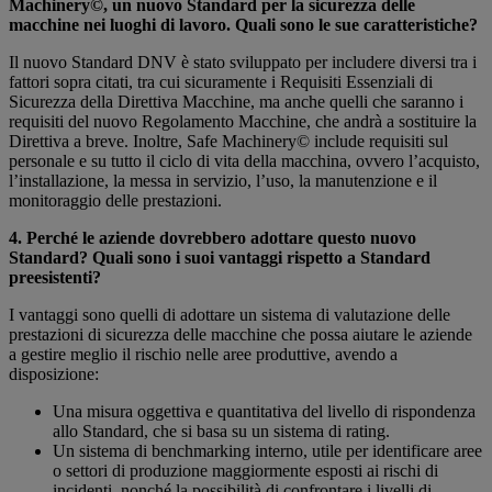
Machinery©, un nuovo Standard per la sicurezza delle
macchine nei luoghi di lavoro. Quali sono le sue caratteristiche?
Il nuovo Standard DNV è stato sviluppato per includere diversi tra i
fattori sopra citati, tra cui sicuramente i Requisiti Essenziali di
Sicurezza della Direttiva Macchine, ma anche quelli che saranno i
requisiti del nuovo Regolamento Macchine, che andrà a sostituire la
Direttiva a breve. Inoltre, Safe Machinery© include requisiti sul
personale e su tutto il ciclo di vita della macchina, ovvero l’acquisto,
l’installazione, la messa in servizio, l’uso, la manutenzione e il
monitoraggio delle prestazioni.
4. Perché le aziende dovrebbero adottare questo nuovo
Standard? Quali sono i suoi vantaggi rispetto a Standard
preesistenti?
I vantaggi sono quelli di adottare un sistema di valutazione delle
prestazioni di sicurezza delle macchine che possa aiutare le aziende
a gestire meglio il rischio nelle aree produttive, avendo a
disposizione:
Una misura oggettiva e quantitativa del livello di rispondenza
allo Standard, che si basa su un sistema di rating.
Un sistema di benchmarking interno, utile per identificare aree
o settori di produzione maggiormente esposti ai rischi di
incidenti, nonché la possibilità di confrontare i livelli di