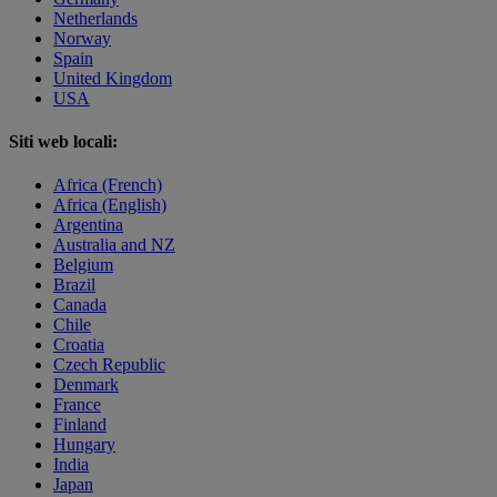
Netherlands
Norway
Spain
United Kingdom
USA
Siti web locali:
Africa (French)
Africa (English)
Argentina
Australia and NZ
Belgium
Brazil
Canada
Chile
Croatia
Czech Republic
Denmark
France
Finland
Hungary
India
Japan