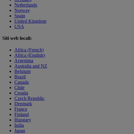
Netherlands
Norway
Spain
United Kingdom
USA
Siti web locali:
Africa (French)
Africa (English)
Argentina
Australia and NZ
Belgium
Brazil
Canada
Chile
Croatia
Czech Republic
Denmark
France
Finland
Hungary
India
Japan