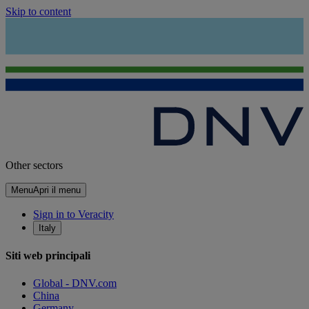
Skip to content
Other sectors
Menu
Apri il menu
Sign in to Veracity
Italy
Siti web principali
Global - DNV.com
China
Germany