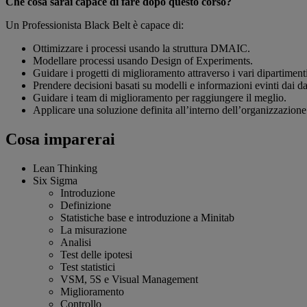
Che cosa sarai capace di fare dopo questo corso?
Un Professionista Black Belt è capace di:
Ottimizzare i processi usando la struttura DMAIC.
Modellare processi usando Design of Experiments.
Guidare i progetti di miglioramento attraverso i vari dipartimenti
Prendere decisioni basati su modelli e informazioni evinti dai dat
Guidare i team di miglioramento per raggiungere il meglio.
Applicare una soluzione definita all’interno dell’organizzazion
Cosa imparerai
Lean Thinking
Six Sigma
Introduzione
Definizione
Statistiche base e introduzione a Minitab
La misurazione
Analisi
Test delle ipotesi
Test statistici
VSM, 5S e Visual Management
Miglioramento
Controllo