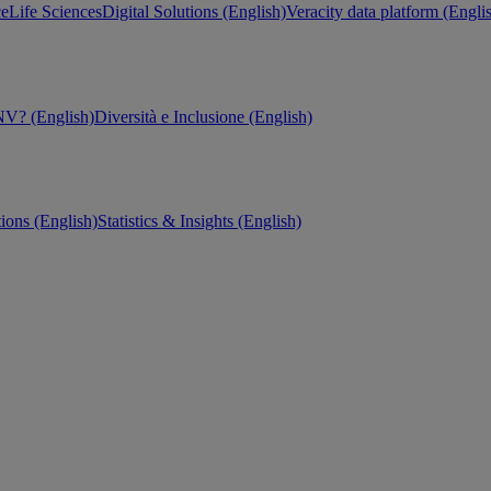
ce
Life Sciences
Digital Solutions (English)
Veracity data platform (Engli
V? (English)
Diversità e Inclusione (English)
tions (English)
Statistics & Insights (English)