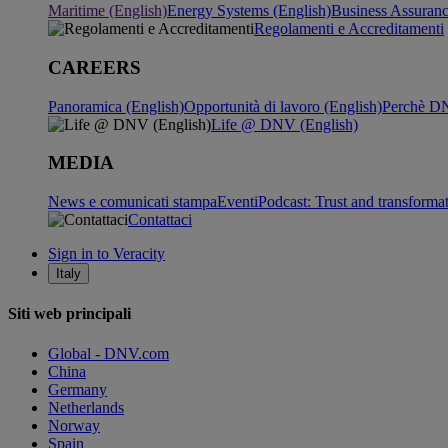
Maritime (English)
Energy Systems (English)
Business Assuran
Regolamenti e Accreditamenti
CAREERS
Panoramica (English)
Opportunità di lavoro (English)
Perchè DN
Life @ DNV (English)
MEDIA
News e comunicati stampa
Eventi
Podcast: Trust and transforma
Contattaci
Sign in to Veracity
Italy
Siti web principali
Global - DNV.com
China
Germany
Netherlands
Norway
Spain