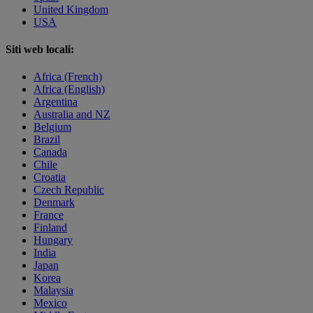
United Kingdom
USA
Siti web locali:
Africa (French)
Africa (English)
Argentina
Australia and NZ
Belgium
Brazil
Canada
Chile
Croatia
Czech Republic
Denmark
France
Finland
Hungary
India
Japan
Korea
Malaysia
Mexico