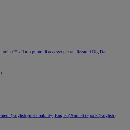
Lumina™ - Il tuo punto di accesso per analizzare i Big Data
h)
ment (English)
Sustainability (English)
Annual reports (English)