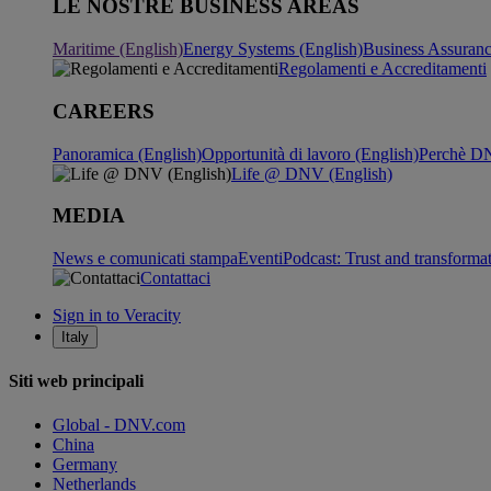
LE NOSTRE BUSINESS AREAS
Maritime (English)
Energy Systems (English)
Business Assuran
Regolamenti e Accreditamenti
CAREERS
Panoramica (English)
Opportunità di lavoro (English)
Perchè DN
Life @ DNV (English)
MEDIA
News e comunicati stampa
Eventi
Podcast: Trust and transforma
Contattaci
Sign in to Veracity
Italy
Siti web principali
Global - DNV.com
China
Germany
Netherlands