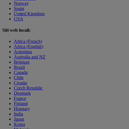
Norway
Spain
United Kingdom
USA
Siti web locali:
Africa (French)
Africa (English)
Argentina
Australia and NZ
Belgium
Brazil
Canada
Chile
Croatia
Czech Republic
Denmark
France
Finland
Hungary
India
Japan
Korea