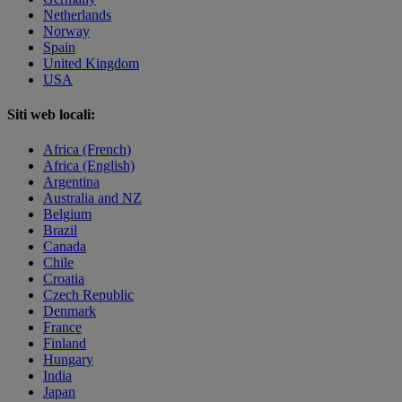
Netherlands
Norway
Spain
United Kingdom
USA
Siti web locali:
Africa (French)
Africa (English)
Argentina
Australia and NZ
Belgium
Brazil
Canada
Chile
Croatia
Czech Republic
Denmark
France
Finland
Hungary
India
Japan