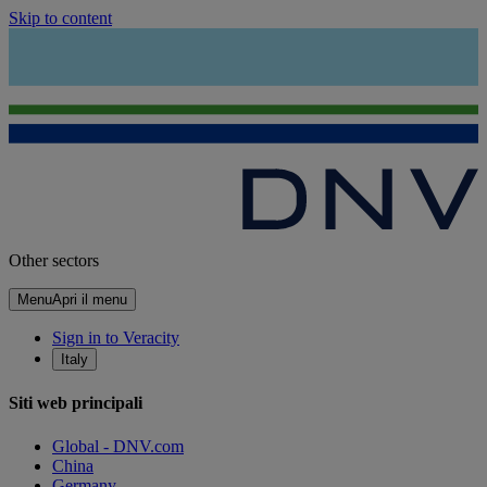
Skip to content
Other sectors
Menu
Apri il menu
Sign in to Veracity
Italy
Siti web principali
Global - DNV.com
China
Germany