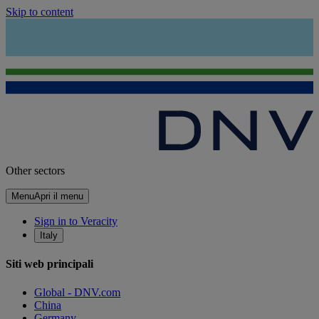
Skip to content
Other sectors
Menu
Apri il menu
Sign in to Veracity
Italy
Siti web principali
Global - DNV.com
China
Germany