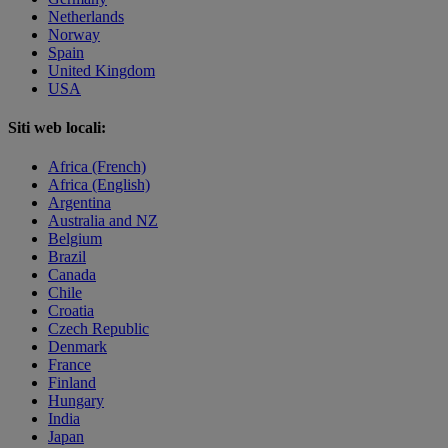
Netherlands
Norway
Spain
United Kingdom
USA
Siti web locali:
Africa (French)
Africa (English)
Argentina
Australia and NZ
Belgium
Brazil
Canada
Chile
Croatia
Czech Republic
Denmark
France
Finland
Hungary
India
Japan