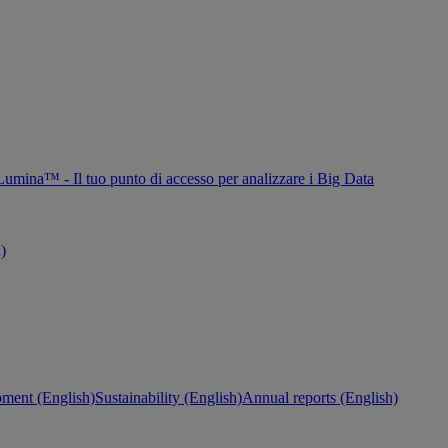
Lumina™ - Il tuo punto di accesso per analizzare i Big Data
h)
ment (English)
Sustainability (English)
Annual reports (English)