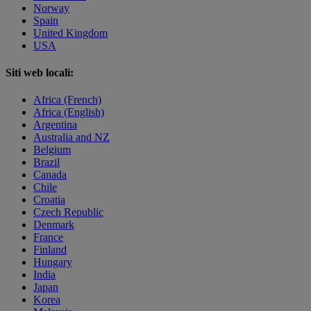
Norway
Spain
United Kingdom
USA
Siti web locali:
Africa (French)
Africa (English)
Argentina
Australia and NZ
Belgium
Brazil
Canada
Chile
Croatia
Czech Republic
Denmark
France
Finland
Hungary
India
Japan
Korea