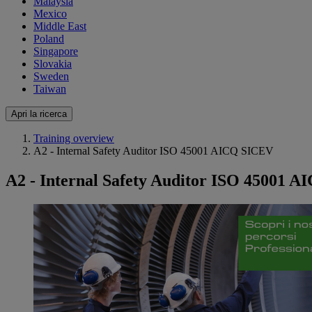
Malaysia
Mexico
Middle East
Poland
Singapore
Slovakia
Sweden
Taiwan
Apri la ricerca
Training overview
A2 - Internal Safety Auditor ISO 45001 AICQ SICEV
A2 - Internal Safety Auditor ISO 45001 