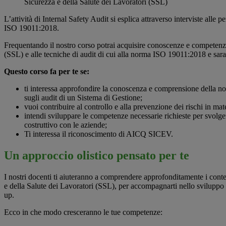
Sicurezza e della Salute dei Lavoratori (SSL)
L’attività di Internal Safety Audit si esplica attraverso interviste alle
ISO 19011:2018.
Frequentando il nostro corso potrai acquisire conoscenze e competenze 
(SSL) e alle tecniche di audit di cui alla norma ISO 19011:2018 e sarai 
Questo corso fa per te se:
ti interessa approfondire la conoscenza e comprensione della 
sugli audit di un Sistema di Gestione;
vuoi contribuire al controllo e alla prevenzione dei rischi in mate
intendi sviluppare le competenze necessarie richieste per svolgere
costruttivo con le aziende;
Ti interessa il riconoscimento di AICQ SICEV.
Un approccio olistico pensato per te
I nostri docenti ti aiuteranno a comprendere approfonditamente i cont
e della Salute dei Lavoratori (SSL), per accompagnarti nello sviluppo d
up.
Ecco in che modo cresceranno le tue competenze: