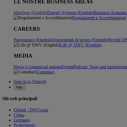
LE NOSTRE BUSINESS AREAS
Maritime (English)
Energy Systems (English)
Business Assuran
Regolamenti e Accreditamenti
CAREERS
Panoramica (English)
Opportunità di lavoro (English)
Perchè DN
Life @ DNV (English)
MEDIA
News e comunicati stampa
Eventi
Podcast: Trust and transforma
Contattaci
Sign in to Veracity
Italy
Siti web principali
Global - DNV.com
China
Germany
Netherlands