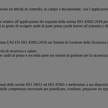
 persone ed attività di controllo, in campo e documentale, con l’applicazi
relative all’applicazione dei requisiti della norma ISO 45001:2018 per 
in grado di svolgere audit di parte prima (audit interni all’azienda) e di 
norma UNI EN ISO 45001:2018 sui Sistemi di Gestione della Sicurezza 
ria di sicurezza e salute;
 audit di prima e seconda parte sui sistemi di gestione per la sicurezza: 
enuti delle norme ISO 19011 ed ISO 45001 e metteranno a tua disposizion
elle competenze necessarie per pianificare, condurre, preparare un report