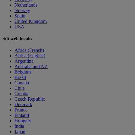
Netherlands
Norway
Spain
United Kingdom
USA
Siti web locali:
Africa (French)
Africa (English)
Argentina
Australia and NZ
Belgium
Brazil
Canada
Chile
Croatia
Czech Republic
Denmark
France
Finland
Hungary
India
Japan