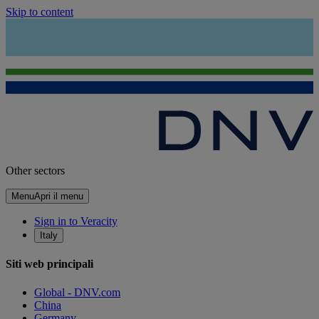
Skip to content
Other sectors
Menu
Apri il menu
Sign in to Veracity
Italy
Siti web principali
Global - DNV.com
China
Germany