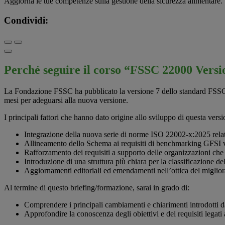
Aggiorna le tue competenze sulla gestione della sicurezza alimentare.
Condividi:
Perché seguire il corso “FSSC 22000 Versi
La Fondazione FSSC ha pubblicato la versione 7 dello standard FSSC 22
mesi per adeguarsi alla nuova versione.
I principali fattori che hanno dato origine allo sviluppo di questa versi
Integrazione della nuova serie di norme ISO 22002-x:2025 relat
Allineamento dello Schema ai requisiti di benchmarking GFSI
Rafforzamento dei requisiti a supporto delle organizzazioni che
Introduzione di una struttura più chiara per la classificazione del
Aggiornamenti editoriali ed emendamenti nell’ottica del migli
Al termine di questo briefing/formazione, sarai in grado di:
Comprendere i principali cambiamenti e chiarimenti introdotti 
Approfondire la conoscenza degli obiettivi e dei requisiti legati