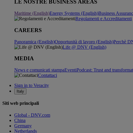
LE NOSTRE BUSINESS AREAS
Maritime (English)
Energy Systems (English)
Business Assuran
Regolamenti e Accreditamenti
CAREERS
Panoramica (English)
Opportunità di lavoro (English)
Perchè DN
Life @ DNV (English)
MEDIA
News e comunicati stampa
Eventi
Podcast: Trust and transforma
Contattaci
Sign in to Veracity
Italy
Siti web principali
Global - DNV.com
China
Germany
Netherlands