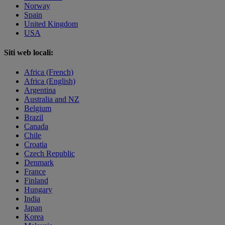
Norway
Spain
United Kingdom
USA
Siti web locali:
Africa (French)
Africa (English)
Argentina
Australia and NZ
Belgium
Brazil
Canada
Chile
Croatia
Czech Republic
Denmark
France
Finland
Hungary
India
Japan
Korea