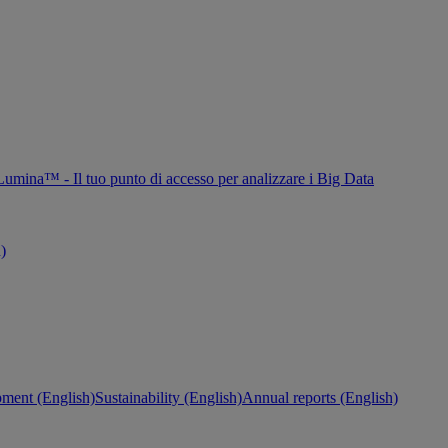
Lumina™ - Il tuo punto di accesso per analizzare i Big Data
h)
ment (English)
Sustainability (English)
Annual reports (English)