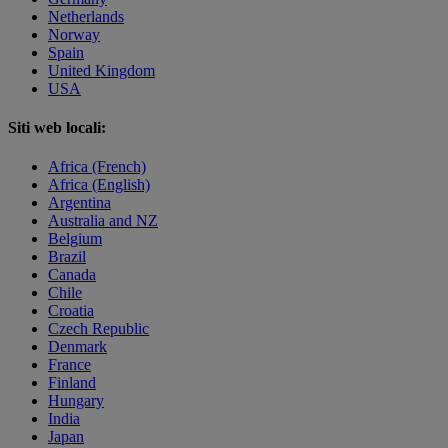
Netherlands
Norway
Spain
United Kingdom
USA
Siti web locali:
Africa (French)
Africa (English)
Argentina
Australia and NZ
Belgium
Brazil
Canada
Chile
Croatia
Czech Republic
Denmark
France
Finland
Hungary
India
Japan