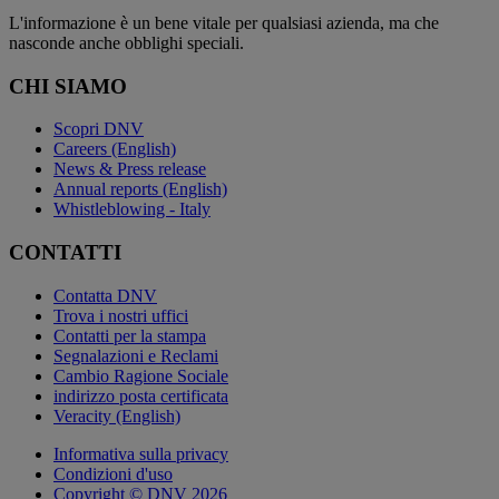
L'informazione è un bene vitale per qualsiasi azienda, ma che
nasconde anche obblighi speciali.
CHI SIAMO
Scopri DNV
Careers (English)
News & Press release
Annual reports (English)
Whistleblowing - Italy
CONTATTI
Contatta DNV
Trova i nostri uffici
Contatti per la stampa
Segnalazioni e Reclami
Cambio Ragione Sociale
indirizzo posta certificata
Veracity (English)
Informativa sulla privacy
Condizioni d'uso
Copyright © DNV 2026