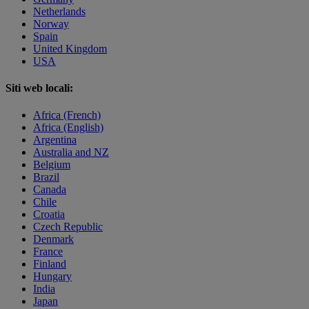
Netherlands
Norway
Spain
United Kingdom
USA
Siti web locali:
Africa (French)
Africa (English)
Argentina
Australia and NZ
Belgium
Brazil
Canada
Chile
Croatia
Czech Republic
Denmark
France
Finland
Hungary
India
Japan