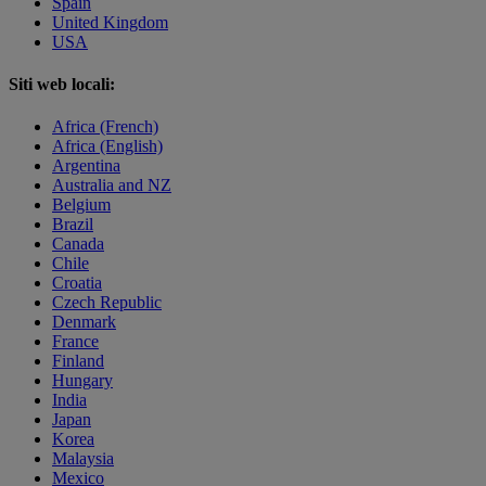
Spain
United Kingdom
USA
Siti web locali:
Africa (French)
Africa (English)
Argentina
Australia and NZ
Belgium
Brazil
Canada
Chile
Croatia
Czech Republic
Denmark
France
Finland
Hungary
India
Japan
Korea
Malaysia
Mexico