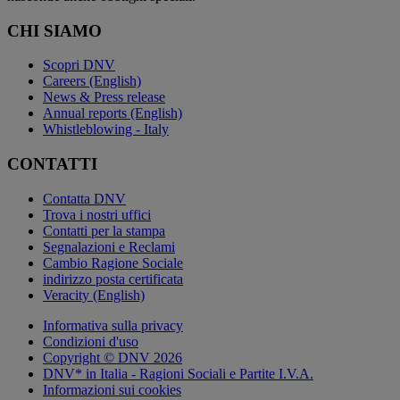
CHI SIAMO
Scopri DNV
Careers (English)
News & Press release
Annual reports (English)
Whistleblowing - Italy
CONTATTI
Contatta DNV
Trova i nostri uffici
Contatti per la stampa
Segnalazioni e Reclami
Cambio Ragione Sociale
indirizzo posta certificata
Veracity (English)
Informativa sulla privacy
Condizioni d'uso
Copyright © DNV 2026
DNV* in Italia - Ragioni Sociali e Partite I.V.A.
Informazioni sui cookies