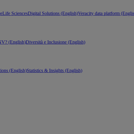
ce
Life Sciences
Digital Solutions (English)
Veracity data platform (Engli
V? (English)
Diversità e Inclusione (English)
tions (English)
Statistics & Insights (English)