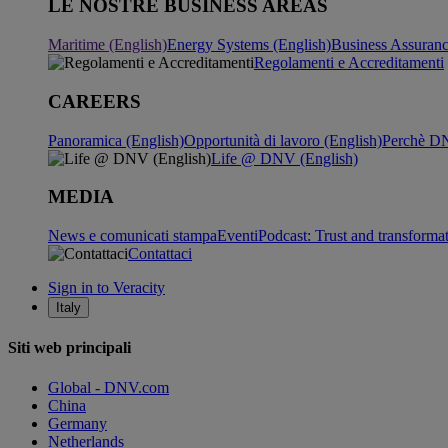
LE NOSTRE BUSINESS AREAS
Maritime (English)
Energy Systems (English)
Business Assuran
Regolamenti e Accreditamenti
CAREERS
Panoramica (English)
Opportunità di lavoro (English)
Perchè DN
Life @ DNV (English)
MEDIA
News e comunicati stampa
Eventi
Podcast: Trust and transforma
Contattaci
Sign in to Veracity
Italy
Siti web principali
Global - DNV.com
China
Germany
Netherlands