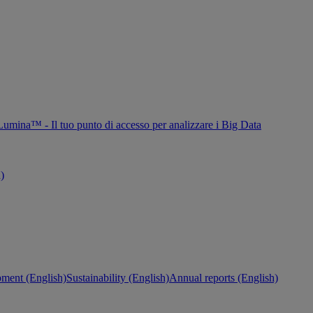
Lumina™ - Il tuo punto di accesso per analizzare i Big Data
h)
ment (English)
Sustainability (English)
Annual reports (English)