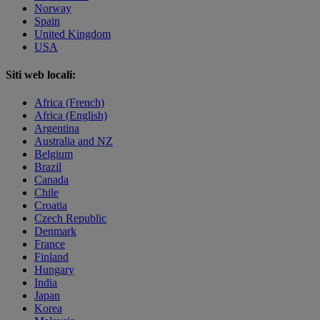
Norway
Spain
United Kingdom
USA
Siti web locali:
Africa (French)
Africa (English)
Argentina
Australia and NZ
Belgium
Brazil
Canada
Chile
Croatia
Czech Republic
Denmark
France
Finland
Hungary
India
Japan
Korea