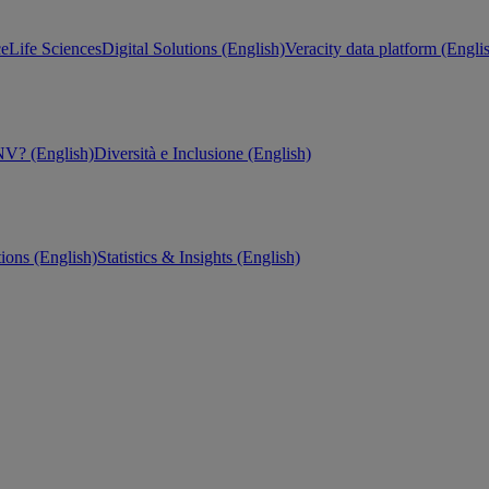
ce
Life Sciences
Digital Solutions (English)
Veracity data platform (Engli
V? (English)
Diversità e Inclusione (English)
tions (English)
Statistics & Insights (English)