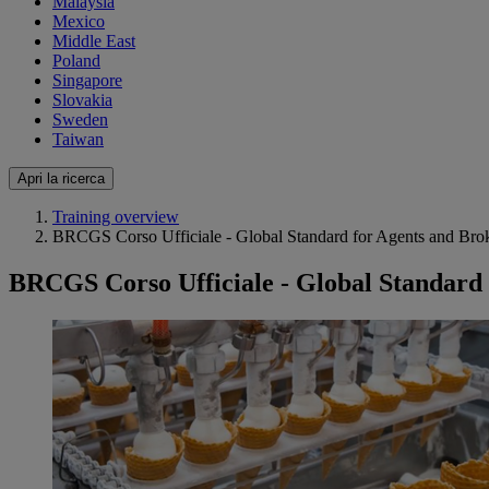
Malaysia
Mexico
Middle East
Poland
Singapore
Slovakia
Sweden
Taiwan
Apri la ricerca
Training overview
BRCGS Corso Ufficiale - Global Standard for Agents and Broke
BRCGS Corso Ufficiale - Global Standard f