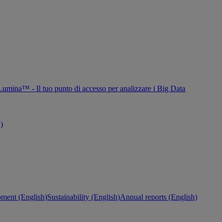
Lumina™ - Il tuo punto di accesso per analizzare i Big Data
h)
ment (English)
Sustainability (English)
Annual reports (English)