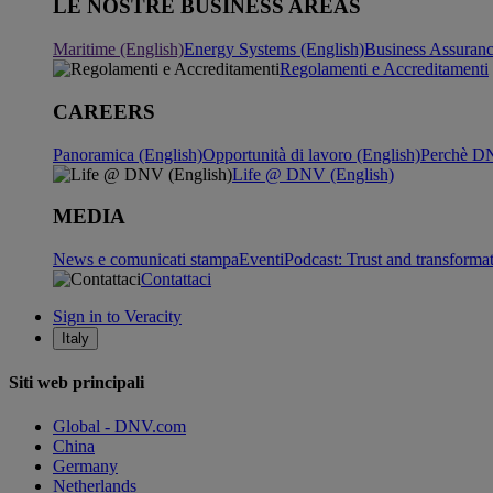
LE NOSTRE BUSINESS AREAS
Maritime (English)
Energy Systems (English)
Business Assuran
Regolamenti e Accreditamenti
CAREERS
Panoramica (English)
Opportunità di lavoro (English)
Perchè DN
Life @ DNV (English)
MEDIA
News e comunicati stampa
Eventi
Podcast: Trust and transforma
Contattaci
Sign in to Veracity
Italy
Siti web principali
Global - DNV.com
China
Germany
Netherlands