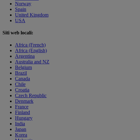
Norway
Spain
United Kingdom
USA
Siti web locali:
Africa (French)
Africa (English)
Argentina
Australia and NZ
Belgium
Brazil
Canada
Chile
Croatia
Czech Republic
Denmark
France
Finland
Hungary
India
Japan
Korea