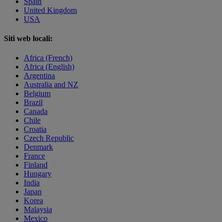
Spain
United Kingdom
USA
Siti web locali:
Africa (French)
Africa (English)
Argentina
Australia and NZ
Belgium
Brazil
Canada
Chile
Croatia
Czech Republic
Denmark
France
Finland
Hungary
India
Japan
Korea
Malaysia
Mexico