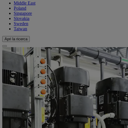
Middle East
Poland
Singapore
Slovakia
Sweden
Taiwan
Apri la ricerca