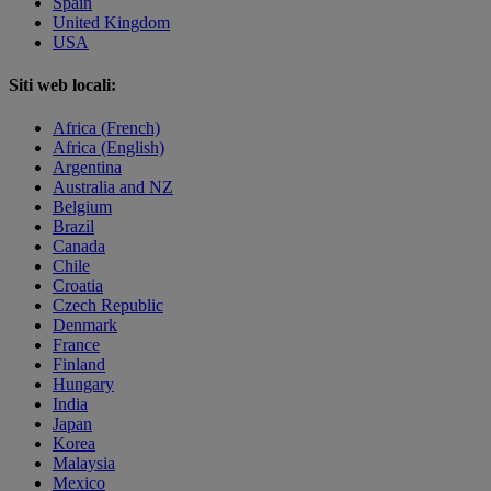
Spain
United Kingdom
USA
Siti web locali:
Africa (French)
Africa (English)
Argentina
Australia and NZ
Belgium
Brazil
Canada
Chile
Croatia
Czech Republic
Denmark
France
Finland
Hungary
India
Japan
Korea
Malaysia
Mexico