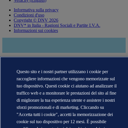
Veracity (English)
Informativa sulla privacy
Condizioni d'uso
Copyright © DNV 2026
DNV* in Italia - Ragioni Sociali e Partite I.V.A.
Informazioni sui cookies
Questo sito e i nostri partner utilizzano i cookie per
raccogliere informazioni che vengono memorizzate sul
tuo dispositivo. Questi cookie ci aiutano ad analizzare il
traffico web e a monitorare le prestazioni del sito al fine
I marchi DNV GL®, DNV®, Horizon Graphic e Det Norske
di migliorare la tua esperienza utente e assistere i nostri
Veritas® sono di proprietà delle società del Gruppo Det Norske
sforzi promozionali e di marketing. Cliccando su
Veritas. Tutti diritti riservati.
"Accetta tutti i cookie", accetti la memorizzazione dei
WHEN TRUST MATTERS
cookie sul tuo dispositivo per 12 mesi. È possibile