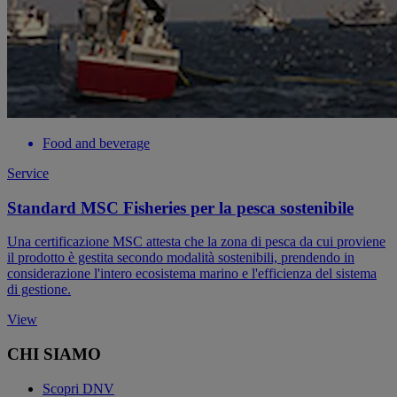
Food and beverage
Service
Standard MSC Fisheries per la pesca sostenibile
Una certificazione MSC attesta che la zona di pesca da cui proviene
il prodotto è gestita secondo modalità sostenibili, prendendo in
considerazione l'intero ecosistema marino e l'efficienza del sistema
di gestione.
View
CHI SIAMO
Scopri DNV