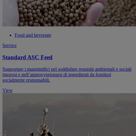
Food and beverage
Service
Standard ASC Feed
Supportare i mangimifici nel soddisfare requisiti ambientali e sociali
rigorosi e nell’approvvigionarsi di ingredienti da fornitori
socialmente responsabili.
View