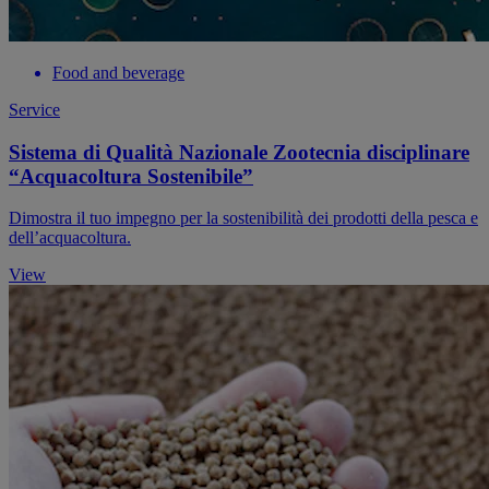
Food and beverage
Service
Sistema di Qualità Nazionale Zootecnia disciplinare
“Acquacoltura Sostenibile”
Dimostra il tuo impegno per la sostenibilità dei prodotti della pesca e
dell’acquacoltura.
View