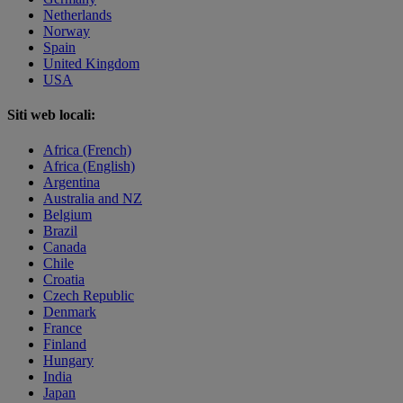
Netherlands
Norway
Spain
United Kingdom
USA
Siti web locali:
Africa (French)
Africa (English)
Argentina
Australia and NZ
Belgium
Brazil
Canada
Chile
Croatia
Czech Republic
Denmark
France
Finland
Hungary
India
Japan