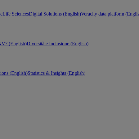
ce
Life Sciences
Digital Solutions (English)
Veracity data platform (Engli
V? (English)
Diversità e Inclusione (English)
tions (English)
Statistics & Insights (English)