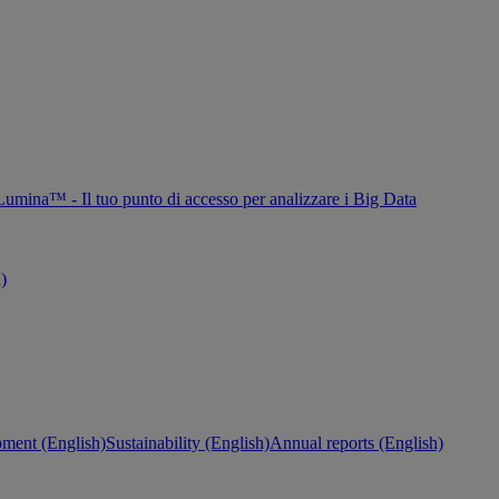
Lumina™ - Il tuo punto di accesso per analizzare i Big Data
h)
ment (English)
Sustainability (English)
Annual reports (English)