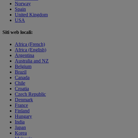
Norway
Spain
United Kingdom
USA
Siti web locali:
Africa (French)
Africa (English)
Argentina
Australia and NZ
Belgium
Brazil
Canada
Chile
Croatia
Czech Republic
Denmark
France
Finland
Hungary
India
Japan
Korea