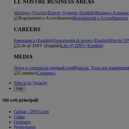
LE NOSTRE BUSINESS AREAS
Maritime (English)
Energy Systems (English)
Business Assuran
Regolamenti e Accreditamenti
CAREERS
Panoramica (English)
Opportunità di lavoro (English)
Perchè DN
Life @ DNV (English)
MEDIA
News e comunicati stampa
Eventi
Podcast: Trust and transforma
Contattaci
Sign in to Veracity
Italy
Siti web principali
Global - DNV.com
China
Germany
Netherlands