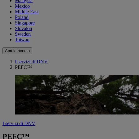
Malaysia
Mexico
Middle East
Poland
Singapore
Slovakia
Sweden
Taiwan
Apri la ricerca
I servizi di DNV
PEFC™
I servizi di DNV
PEFC™