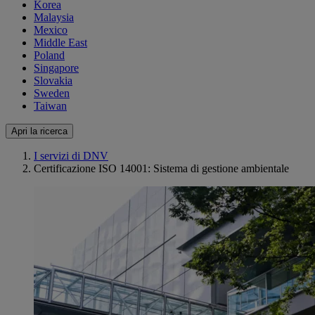
Korea
Malaysia
Mexico
Middle East
Poland
Singapore
Slovakia
Sweden
Taiwan
Apri la ricerca
I servizi di DNV
Certificazione ISO 14001: Sistema di gestione ambientale