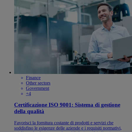
Finance
Other sectors
Government
+4
Certificazione ISO 9001: Sistema di gestione
della qualità
Favorisci la fornitura costante di prodotti e servizi che
soddisfino le esigenze delle aziende e i requisiti normativi,