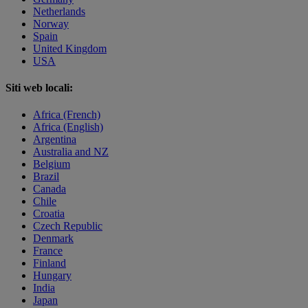
Netherlands
Norway
Spain
United Kingdom
USA
Siti web locali:
Africa (French)
Africa (English)
Argentina
Australia and NZ
Belgium
Brazil
Canada
Chile
Croatia
Czech Republic
Denmark
France
Finland
Hungary
India
Japan