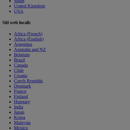
Spain
United Kingdom
USA
Siti web locali:
Africa (French)
Africa (English)
Argentina
Australia and NZ
Belgium
Brazil
Canada
Chile
Croatia
Czech Republic
Denmark
France
Finland
Hungary
India
Japan
Korea
Malaysia
Mexico