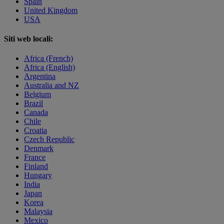
Spain
United Kingdom
USA
Siti web locali:
Africa (French)
Africa (English)
Argentina
Australia and NZ
Belgium
Brazil
Canada
Chile
Croatia
Czech Republic
Denmark
France
Finland
Hungary
India
Japan
Korea
Malaysia
Mexico