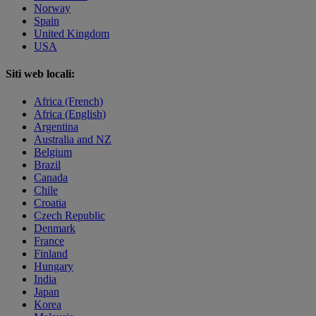
Norway
Spain
United Kingdom
USA
Siti web locali:
Africa (French)
Africa (English)
Argentina
Australia and NZ
Belgium
Brazil
Canada
Chile
Croatia
Czech Republic
Denmark
France
Finland
Hungary
India
Japan
Korea