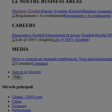
LE NOSTRE BUSINESS AREAS
Maritime (English)
Energy Systems (English)
Business Assuran
Regolamenti e Accreditamenti
CAREERS
Panoramica (English)
Opportunità di lavoro (English)
Perchè DN
Life @ DNV (English)
MEDIA
News e comunicati stampa
Eventi
Podcast: Trust and transforma
Contattaci
Sign in to Veracity
Italy
Siti web principali
Global - DNV.com
China
Germany
Netherlands