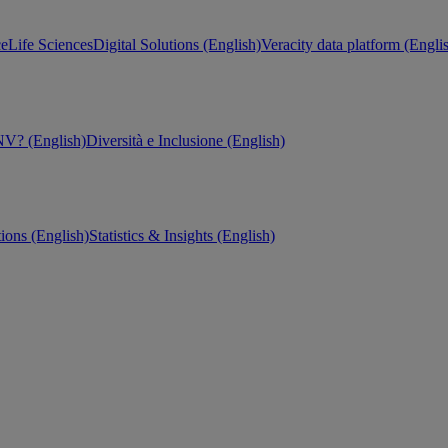
ce
Life Sciences
Digital Solutions (English)
Veracity data platform (Engli
V? (English)
Diversità e Inclusione (English)
tions (English)
Statistics & Insights (English)