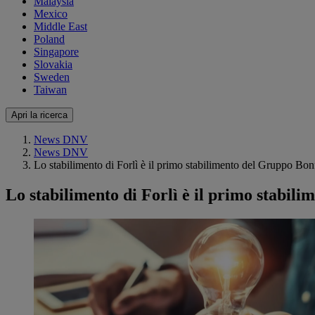
Malaysia
Mexico
Middle East
Poland
Singapore
Slovakia
Sweden
Taiwan
Apri la ricerca
News DNV
News DNV
Lo stabilimento di Forlì è il primo stabilimento del Gruppo Bonf
Lo stabilimento di Forlì è il primo stabili