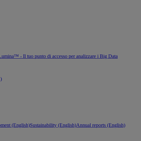
Lumina™ - Il tuo punto di accesso per analizzare i Big Data
h)
ment (English)
Sustainability (English)
Annual reports (English)