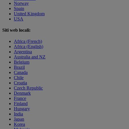
Norway
Spain
United Kingdom
USA
Siti web locali:
Africa (French)
Africa (English)
Argentina
Australia and NZ
Belgium
Brazil
Canada
Chile
Croatia
Czech Republic
Denmark
France
Finland
Hungary
India
Japan
Korea