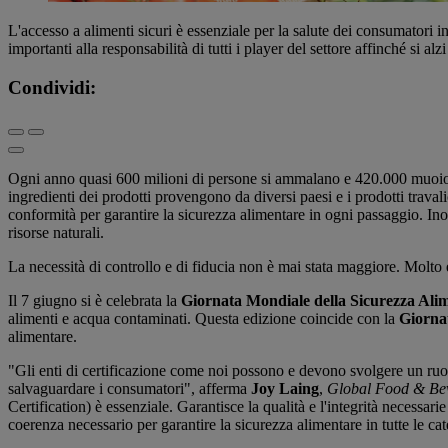
L'accesso a alimenti sicuri è essenziale per la salute dei consumator
importanti alla responsabilità di tutti i player del settore affinché si alz
Condividi:
Ogni anno quasi 600 milioni di persone si ammalano e 420.000 muoion
ingredienti dei prodotti provengono da diversi paesi e i prodotti trav
conformità per garantire la sicurezza alimentare in ogni passaggio. Inol
risorse naturali.
La necessità di controllo e di fiducia non è mai stata maggiore. Molto 
Il 7 giugno si è celebrata la
Giornata Mondiale della Sicurezza Ali
alimenti e acqua contaminati. Questa edizione coincide con la
Giorna
alimentare.
"Gli enti di certificazione come noi possono e devono svolgere un ruolo
salvaguardare i consumatori", afferma
Joy Laing
,
Global Food & Bev
Certification) è essenziale. Garantisce la qualità e l'integrità necessar
coerenza necessario per garantire la sicurezza alimentare in tutte le cat