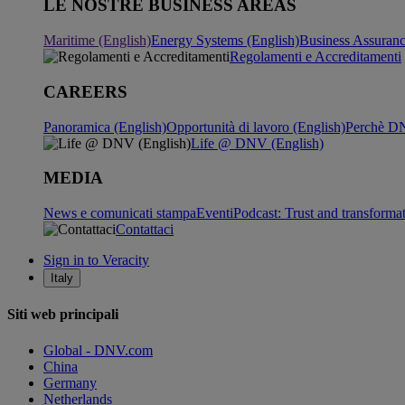
LE NOSTRE BUSINESS AREAS
Maritime (English)
Energy Systems (English)
Business Assuran
Regolamenti e Accreditamenti
CAREERS
Panoramica (English)
Opportunità di lavoro (English)
Perchè DN
Life @ DNV (English)
MEDIA
News e comunicati stampa
Eventi
Podcast: Trust and transforma
Contattaci
Sign in to Veracity
Italy
Siti web principali
Global - DNV.com
China
Germany
Netherlands