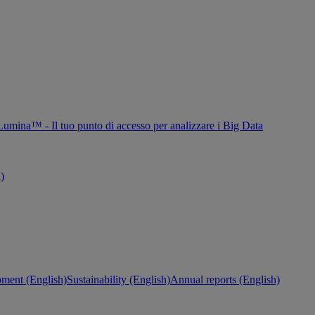
Lumina™ - Il tuo punto di accesso per analizzare i Big Data
h)
ment (English)
Sustainability (English)
Annual reports (English)