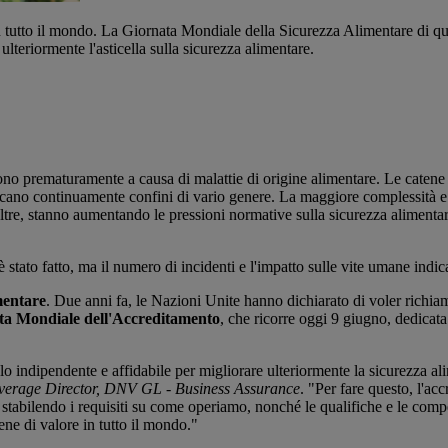
i in tutto il mondo. La Giornata Mondiale della Sicurezza Alimentare di 
i ulteriormente l'asticella sulla sicurezza alimentare.
o prematuramente a causa di malattie di origine alimentare. Le catene
alicano continuamente confini di vario genere. La maggiore complessità e
tre, stanno aumentando le pressioni normative sulla sicurezza alimentare e
è stato fatto, ma il numero di incidenti e l'impatto sulle vite umane ind
mentare
. Due anni fa, le Nazioni Unite hanno dichiarato di voler richia
ta Mondiale dell'Accreditamento
, che ricorre oggi 9 giugno, dedicata
 indipendente e affidabile per migliorare ulteriormente la sicurezza ali
erage Director, DNV GL - Business Assurance
. "Per fare questo, l'ac
ie stabilendo i requisiti su come operiamo, nonché le qualifiche e le compe
ene di valore in tutto il mondo."