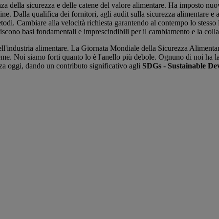
za della sicurezza e delle catene del valore alimentare. Ha imposto nuov
 Dalla qualifica dei fornitori, agli audit sulla sicurezza alimentare e a
odi. Cambiare alla velocità richiesta garantendo al contempo lo stesso liv
iscono basi fondamentali e imprescindibili per il cambiamento e la coll
ell'industria alimentare. La Giornata Mondiale della Sicurezza Aliment
me. Noi siamo forti quanto lo è l'anello più debole. Ognuno di noi ha la
za oggi, dando un contributo significativo agli
SDGs - Sustainable De