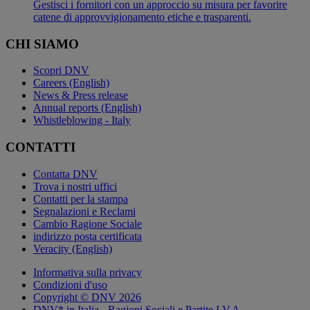
Gestisci i fornitori con un approccio su misura per favorire
catene di approvvigionamento etiche e trasparenti.
CHI SIAMO
Scopri DNV
Careers (English)
News & Press release
Annual reports (English)
Whistleblowing - Italy
CONTATTI
Contatta DNV
Trova i nostri uffici
Contatti per la stampa
Segnalazioni e Reclami
Cambio Ragione Sociale
indirizzo posta certificata
Veracity (English)
Informativa sulla privacy
Condizioni d'uso
Copyright © DNV 2026
DNV* in Italia - Ragioni Sociali e Partite I.V.A.