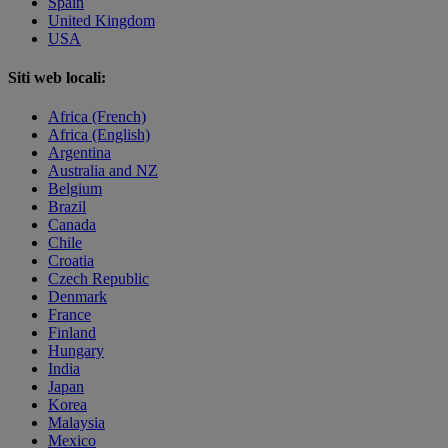
Spain
United Kingdom
USA
Siti web locali:
Africa (French)
Africa (English)
Argentina
Australia and NZ
Belgium
Brazil
Canada
Chile
Croatia
Czech Republic
Denmark
France
Finland
Hungary
India
Japan
Korea
Malaysia
Mexico