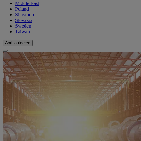
Middle East
Poland
Singapore
Slovakia
Sweden
Taiwan
Apri la ricerca