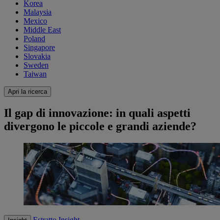
Korea
Malaysia
Mexico
Middle East
Poland
Singapore
Slovakia
Sweden
Taiwan
Apri la ricerca
Il gap di innovazione: in quali aspetti
divergono le piccole e grandi aziende?
Estratto
Insight