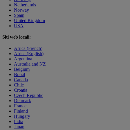
Netherlands
Norway
Spain
United Kingdom
USA
Siti web locali:
Africa (French)
Africa (English)
Argentina
Australia and NZ
Belgium
Brazil
Canada
Chile
Croatia
Czech Republic
Denmark
France
Finland
Hungary
India
Japan